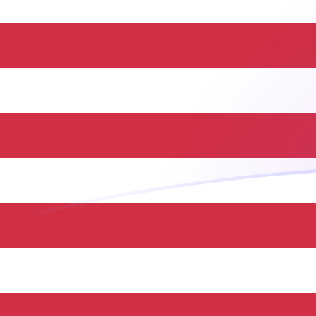
Le taux de change de UGX vers USD a
Convertir Shilling ougandais en Dollar américain
Rate information of UGX/USD currency pair
Shilling ougandais
UGX
Dollar américain
USD
1
UGX
0,000268326
USD
5
UGX
0,00134163
USD
10
UGX
0,00268326
USD
25
UGX
0,00670816
USD
50
UGX
0,0134163
USD
100
UGX
0,0268326
USD
500
UGX
0,134163
USD
1 000
UGX
0,268326
USD
5 000
UGX
1,34163
USD
10 000
UGX
2,68326
USD
Convertir Dollar américain en Shilling ougandais