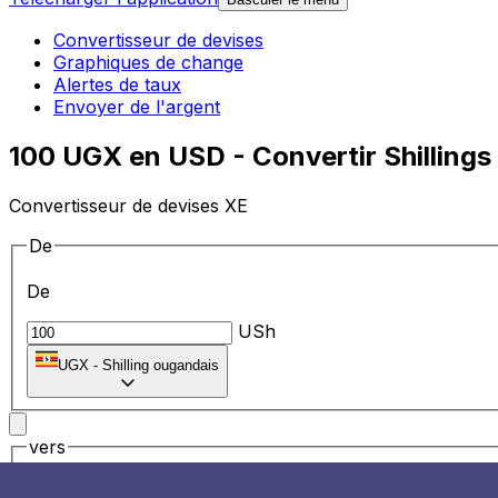
Convertisseur de devises
Graphiques de change
Alertes de taux
Envoyer de l'argent
100 UGX en USD - Convertir Shillings
Convertisseur de devises XE
De
De
USh
UGX
-
Shilling ougandais
vers
vers