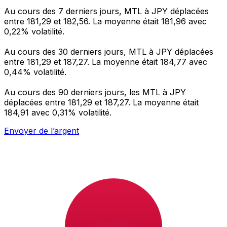
Au cours des 7 derniers jours, MTL à JPY déplacées
entre 181,29 et 182,56. La moyenne était 181,96 avec
0,22% volatilité.
Au cours des 30 derniers jours, MTL à JPY déplacées
entre 181,29 et 187,27. La moyenne était 184,77 avec
0,44% volatilité.
Au cours des 90 derniers jours, les MTL à JPY
déplacées entre 181,29 et 187,27. La moyenne était
184,91 avec 0,31% volatilité.
Envoyer de l’argent
Gérez votre argent et vos devises lorsque vous
êtes en déplacement
L'application Xe réunit toutes les fonctionnalités
nécessaires pour vos transferts d'argent internationaux
et la gestion de vos devises. Convertissez des devises,
programmez des alertes de taux et transférez de
l'argent à l'étranger sans frais cachés. Téléchargez