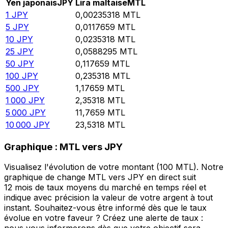
Yen japonais
JPY
Lira maltaise
MTL
1
JPY
0,00235318
MTL
5
JPY
0,0117659
MTL
10
JPY
0,0235318
MTL
25
JPY
0,0588295
MTL
50
JPY
0,117659
MTL
100
JPY
0,235318
MTL
500
JPY
1,17659
MTL
1 000
JPY
2,35318
MTL
5 000
JPY
11,7659
MTL
10 000
JPY
23,5318
MTL
Graphique : MTL vers JPY
Visualisez l'évolution de votre montant (100 MTL). Notre
graphique de change MTL vers JPY en direct suit
12 mois de taux moyens du marché en temps réel et
indique avec précision la valeur de votre argent à tout
instant. Souhaitez-vous être informé dès que le taux
évolue en votre faveur ? Créez une alerte de taux :