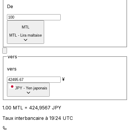
De
MTL
MTL
-
Lira maltaise
vers
vers
¥
JPY
-
Yen japonais
1.00
MTL
=
42
4,9567
JPY
Taux interbancaire à 19:24 UTC