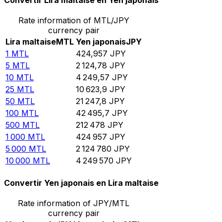
Convertir Lira maltaise en Yen japonais
Rate information of MTL/JPY
currency pair
Lira maltaise
MTL
Yen japonais
JPY
1
MTL
424,957
JPY
5
MTL
2 124,78
JPY
10
MTL
4 249,57
JPY
25
MTL
10 623,9
JPY
50
MTL
21 247,8
JPY
100
MTL
42 495,7
JPY
500
MTL
212 478
JPY
1 000
MTL
424 957
JPY
5 000
MTL
2 124 780
JPY
10 000
MTL
4 249 570
JPY
Convertir Yen japonais en Lira maltaise
Rate information of JPY/MTL
currency pair