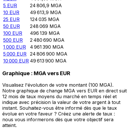
5
EUR
24 806,9
MGA
10
EUR
49 613,9
MGA
25
EUR
124 035
MGA
50
EUR
248 069
MGA
100
EUR
496 139
MGA
500
EUR
2 480 690
MGA
1 000
EUR
4 961 390
MGA
5 000
EUR
24 806 900
MGA
10 000
EUR
49 613 900
MGA
Graphique : MGA vers EUR
Visualisez l'évolution de votre montant (100 MGA).
Notre graphique de change MGA vers EUR en direct suit
12 mois de taux moyens du marché en temps réel et
indique avec précision la valeur de votre argent à tout
instant. Souhaitez-vous être informé dès que le taux
évolue en votre faveur ? Créez une alerte de taux :
nous vous informerons dès que votre objectif sera
atteint.