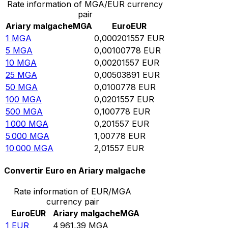
Rate information of MGA/EUR currency
pair
Ariary malgache
MGA
Euro
EUR
1
MGA
0,000201557
EUR
5
MGA
0,00100778
EUR
10
MGA
0,00201557
EUR
25
MGA
0,00503891
EUR
50
MGA
0,0100778
EUR
100
MGA
0,0201557
EUR
500
MGA
0,100778
EUR
1 000
MGA
0,201557
EUR
5 000
MGA
1,00778
EUR
10 000
MGA
2,01557
EUR
Convertir Euro en Ariary malgache
Rate information of EUR/MGA
currency pair
Euro
EUR
Ariary malgache
MGA
1
EUR
4 961,39
MGA