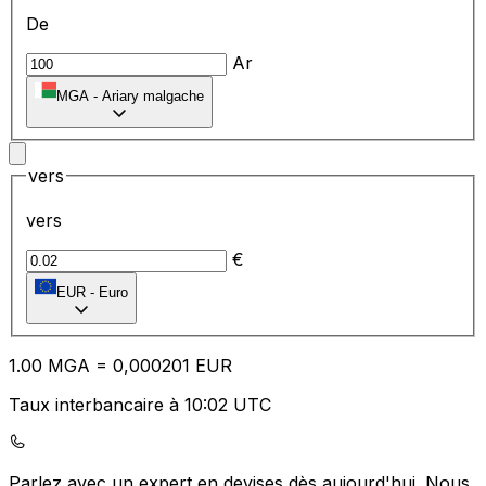
De
Ar
MGA
-
Ariary malgache
vers
vers
€
EUR
-
Euro
1.00
MGA
=
0,
000201
EUR
Taux interbancaire à 10:02 UTC
Parlez avec un expert en devises dès aujourd'hui.
Nous