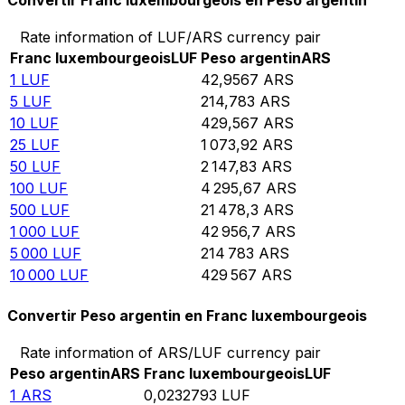
Convertir Franc luxembourgeois en Peso argentin
Rate information of LUF/ARS currency pair
Franc luxembourgeois
LUF
Peso argentin
ARS
1
LUF
42,9567
ARS
5
LUF
214,783
ARS
10
LUF
429,567
ARS
25
LUF
1 073,92
ARS
50
LUF
2 147,83
ARS
100
LUF
4 295,67
ARS
500
LUF
21 478,3
ARS
1 000
LUF
42 956,7
ARS
5 000
LUF
214 783
ARS
10 000
LUF
429 567
ARS
Convertir Peso argentin en Franc luxembourgeois
Rate information of ARS/LUF currency pair
Peso argentin
ARS
Franc luxembourgeois
LUF
1
ARS
0,0232793
LUF