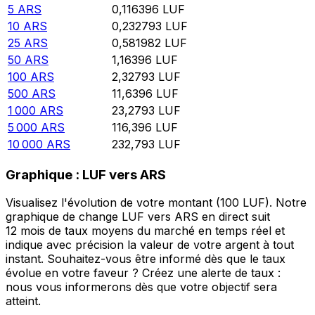
5
ARS
0,116396
LUF
10
ARS
0,232793
LUF
25
ARS
0,581982
LUF
50
ARS
1,16396
LUF
100
ARS
2,32793
LUF
500
ARS
11,6396
LUF
1 000
ARS
23,2793
LUF
5 000
ARS
116,396
LUF
10 000
ARS
232,793
LUF
Graphique : LUF vers ARS
Visualisez l'évolution de votre montant (100 LUF). Notre
graphique de change LUF vers ARS en direct suit
12 mois de taux moyens du marché en temps réel et
indique avec précision la valeur de votre argent à tout
instant. Souhaitez-vous être informé dès que le taux
évolue en votre faveur ? Créez une alerte de taux :
nous vous informerons dès que votre objectif sera
atteint.