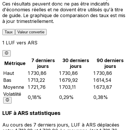
Ces résultats peuvent donc ne pas être indicatifs
d'économies réelles et ne doivent être utilisés qu'à titre
de guide. Le graphique de comparaison des taux est mis
à jour trimestriellement.
Taux
Valeur convertie
1 LUF vers ARS
7 derniers
30 derniers
90 derniers
Métrique
jours
jours
jours
Haut
1 730,86
1 730,86
1 730,86
Bas
1 713,22
1 679,92
1 614,54
Moyenne
1 721,76
1 703,11
1 673,87
Volatilité
0,18%
0,29%
0,38%
LUF à ARS statistiques
Au cours des 7 derniers jours, LUF à ARS déplacées