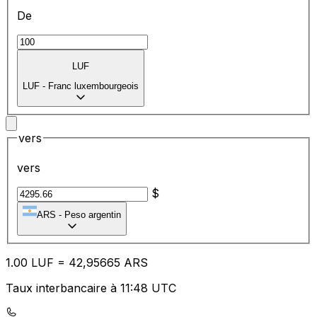
De
LUF
LUF
-
Franc luxembourgeois
vers
vers
$
ARS
-
Peso argentin
1.00
LUF
=
42
,95665
ARS
Taux interbancaire à 11:48 UTC