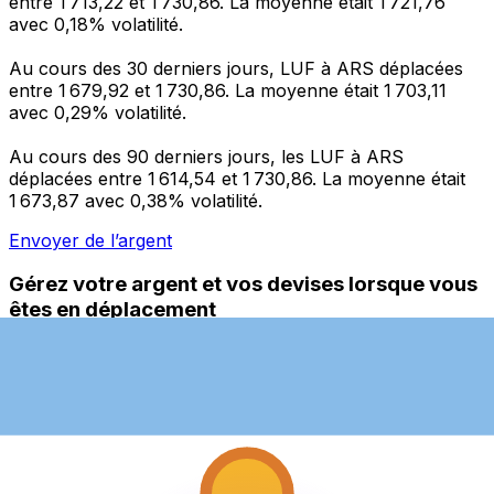
entre 1 713,22 et 1 730,86. La moyenne était 1 721,76
avec 0,18% volatilité.
Au cours des 30 derniers jours, LUF à ARS déplacées
entre 1 679,92 et 1 730,86. La moyenne était 1 703,11
avec 0,29% volatilité.
Au cours des 90 derniers jours, les LUF à ARS
déplacées entre 1 614,54 et 1 730,86. La moyenne était
1 673,87 avec 0,38% volatilité.
Envoyer de l’argent
Gérez votre argent et vos devises lorsque vous
êtes en déplacement
L'application Xe réunit toutes les fonctionnalités
nécessaires pour vos transferts d'argent internationaux
et la gestion de vos devises. Convertissez des devises,
programmez des alertes de taux et transférez de
l'argent à l'étranger sans frais cachés. Téléchargez
l'application dès aujourd'hui !