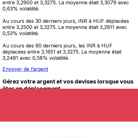
entre 3,2900 et 3,3275. La moyenne était 3,3079 avec
0,63% volatilité.
Au cours des 30 derniers jours, INR à HUF déplacées
entre 3,2500 et 3,3275. La moyenne était 3,2911 avec
0,53% volatilité.
Au cours des 90 derniers jours, les INR à HUF
déplacées entre 3,1651 et 3,3275. La moyenne était
3,2481 avec 0,58% volatilité.
Envoyer de l’argent
Gérez votre argent et vos devises lorsque vous
êtes en déplacement
L'application Xe réunit toutes les fonctionnalités
nécessaires pour vos transferts d'argent internationaux
et la gestion de vos devises. Convertissez des devises,
programmez des alertes de taux et transférez de
l'argent à l'étranger sans frais cachés. Téléchargez
l'application dès aujourd'hui !