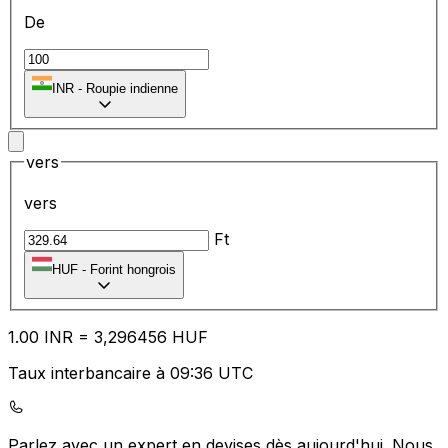
De
₹
INR
-
Roupie indienne
vers
vers
Ft
HUF
-
Forint hongrois
1.00
INR
=
3,
296456
HUF
Taux interbancaire à 09:36 UTC
Parlez avec un expert en devises dès aujourd'hui.
Nous