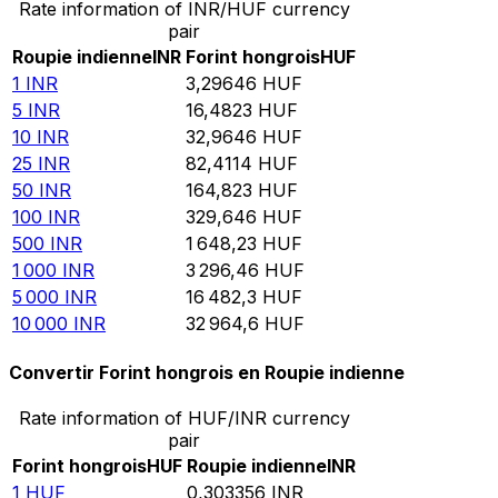
Rate information of INR/HUF currency
pair
Roupie indienne
INR
Forint hongrois
HUF
1
INR
3,29646
HUF
5
INR
16,4823
HUF
10
INR
32,9646
HUF
25
INR
82,4114
HUF
50
INR
164,823
HUF
100
INR
329,646
HUF
500
INR
1 648,23
HUF
1 000
INR
3 296,46
HUF
5 000
INR
16 482,3
HUF
10 000
INR
32 964,6
HUF
Convertir Forint hongrois en Roupie indienne
Rate information of HUF/INR currency
pair
Forint hongrois
HUF
Roupie indienne
INR
1
HUF
0,303356
INR