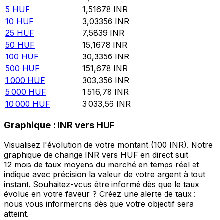
5
HUF
1,51678
INR
10
HUF
3,03356
INR
25
HUF
7,5839
INR
50
HUF
15,1678
INR
100
HUF
30,3356
INR
500
HUF
151,678
INR
1 000
HUF
303,356
INR
5 000
HUF
1 516,78
INR
10 000
HUF
3 033,56
INR
Graphique : INR vers HUF
Visualisez l'évolution de votre montant (100 INR). Notre
graphique de change INR vers HUF en direct suit
12 mois de taux moyens du marché en temps réel et
indique avec précision la valeur de votre argent à tout
instant. Souhaitez-vous être informé dès que le taux
évolue en votre faveur ? Créez une alerte de taux :
nous vous informerons dès que votre objectif sera
atteint.