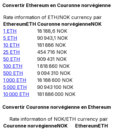
Convertir Ethereum en Couronne norvégienne
Rate information of ETH/NOK currency pair
Ethereum
ETH
Couronne norvégienne
NOK
1
ETH
18 188,6
NOK
5
ETH
90 943,1
NOK
10
ETH
181 886
NOK
25
ETH
454 716
NOK
50
ETH
909 431
NOK
100
ETH
1 818 860
NOK
500
ETH
9 094 310
NOK
1 000
ETH
18 188 600
NOK
5 000
ETH
90 943 100
NOK
10 000
ETH
181 886 000
NOK
Convertir Couronne norvégienne en Ethereum
Rate information of NOK/ETH currency pair
Couronne norvégienne
NOK
Ethereum
ETH