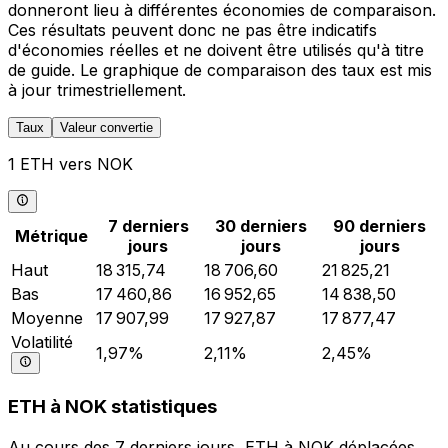
donneront lieu à différentes économies de comparaison.
Ces résultats peuvent donc ne pas être indicatifs
d'économies réelles et ne doivent être utilisés qu'à titre
de guide. Le graphique de comparaison des taux est mis
à jour trimestriellement.
Taux
Valeur convertie
1 ETH vers NOK
7 derniers
30 derniers
90 derniers
Métrique
jours
jours
jours
Haut
18 315,74
18 706,60
21 825,21
Bas
17 460,86
16 952,65
14 838,50
Moyenne
17 907,99
17 927,87
17 877,47
Volatilité
1,97%
2,11%
2,45%
ETH à NOK statistiques
Au cours des 7 derniers jours, ETH à NOK déplacées