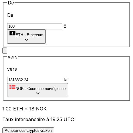
De
De
Ξ
ETH
-
Ethereum
vers
vers
kr
NOK
-
Couronne norvégienne
1.00
ETH
=
18
NOK
Taux interbancaire à 19:25 UTC
Acheter des cryptosKraken