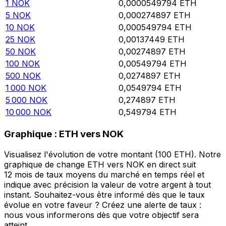
1
NOK
0,0000549794
ETH
5
NOK
0,000274897
ETH
10
NOK
0,000549794
ETH
25
NOK
0,00137449
ETH
50
NOK
0,00274897
ETH
100
NOK
0,00549794
ETH
500
NOK
0,0274897
ETH
1 000
NOK
0,0549794
ETH
5 000
NOK
0,274897
ETH
10 000
NOK
0,549794
ETH
Graphique : ETH vers NOK
Visualisez l'évolution de votre montant (100 ETH). Notre
graphique de change ETH vers NOK en direct suit
12 mois de taux moyens du marché en temps réel et
indique avec précision la valeur de votre argent à tout
instant. Souhaitez-vous être informé dès que le taux
évolue en votre faveur ? Créez une alerte de taux :
nous vous informerons dès que votre objectif sera
atteint.