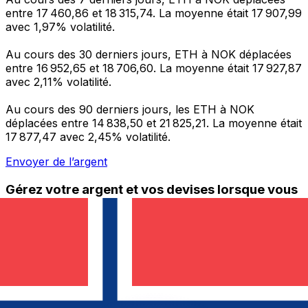
entre 17 460,86 et 18 315,74. La moyenne était 17 907,99
avec 1,97% volatilité.
Au cours des 30 derniers jours, ETH à NOK déplacées
entre 16 952,65 et 18 706,60. La moyenne était 17 927,87
avec 2,11% volatilité.
Au cours des 90 derniers jours, les ETH à NOK
déplacées entre 14 838,50 et 21 825,21. La moyenne était
17 877,47 avec 2,45% volatilité.
Envoyer de l’argent
Gérez votre argent et vos devises lorsque vous
êtes en déplacement
L'application Xe réunit toutes les fonctionnalités
nécessaires pour vos transferts d'argent internationaux
et la gestion de vos devises. Convertissez des devises,
programmez des alertes de taux et transférez de
l'argent à l'étranger sans frais cachés. Téléchargez
l'application dès aujourd'hui !