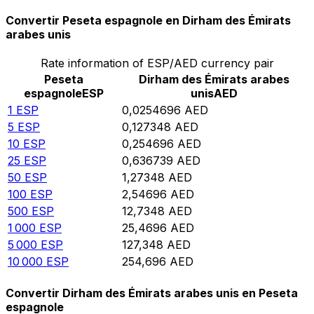
Convertir Peseta espagnole en Dirham des Émirats
arabes unis
Rate information of ESP/AED currency pair
Peseta
Dirham des Émirats arabes
espagnole
ESP
unis
AED
1
ESP
0,0254696
AED
5
ESP
0,127348
AED
10
ESP
0,254696
AED
25
ESP
0,636739
AED
50
ESP
1,27348
AED
100
ESP
2,54696
AED
500
ESP
12,7348
AED
1 000
ESP
25,4696
AED
5 000
ESP
127,348
AED
10 000
ESP
254,696
AED
Convertir Dirham des Émirats arabes unis en Peseta
espagnole