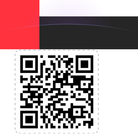
nécessaires pour vos transferts d'argent internationaux
et la gestion de vos devises. Convertissez des devises,
programmez des alertes de taux et transférez de
l'argent à l'étranger sans frais cachés. Téléchargez
l'application dès aujourd'hui !