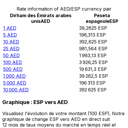
Rate information of AED/ESP currency pair
Dirham des Émirats arabes
Peseta
unis
AED
espagnole
ESP
1
AED
39,2625
ESP
5
AED
196,313
ESP
10
AED
392,625
ESP
25
AED
981,564
ESP
50
AED
1 963,13
ESP
100
AED
3 926,25
ESP
500
AED
19 631,3
ESP
1 000
AED
39 262,5
ESP
5 000
AED
196 313
ESP
10 000
AED
392 625
ESP
Graphique : ESP vers AED
Visualisez l'évolution de votre montant (100 ESP). Notre
graphique de change ESP vers AED en direct suit
12 mois de taux moyens du marché en temps réel et