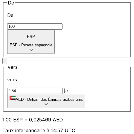
De
De
ESP
ESP
-
Peseta espagnole
vers
vers
د.إ
AED
-
Dirham des Émirats arabes unis
1.00
ESP
=
0,
025469
AED
Taux interbancaire à 14:57 UTC