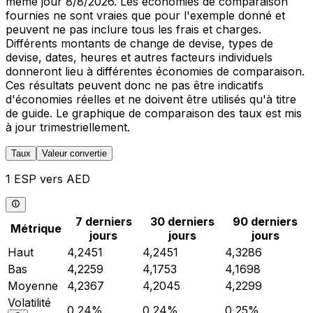
même jour 8/8/2026. Les économies de comparaison
fournies ne sont vraies que pour l'exemple donné et
peuvent ne pas inclure tous les frais et charges.
Différents montants de change de devise, types de
devise, dates, heures et autres facteurs individuels
donneront lieu à différentes économies de comparaison.
Ces résultats peuvent donc ne pas être indicatifs
d'économies réelles et ne doivent être utilisés qu'à titre
de guide. Le graphique de comparaison des taux est mis
à jour trimestriellement.
Taux
Valeur convertie
1 ESP vers AED
7 derniers
30 derniers
90 derniers
Métrique
jours
jours
jours
Haut
4,2451
4,2451
4,3286
Bas
4,2259
4,1753
4,1698
Moyenne
4,2367
4,2045
4,2299
Volatilité
0,24%
0,24%
0,25%