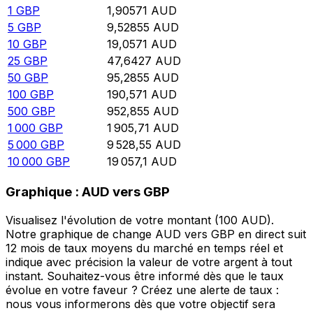
1
GBP
1,90571
AUD
5
GBP
9,52855
AUD
10
GBP
19,0571
AUD
25
GBP
47,6427
AUD
50
GBP
95,2855
AUD
100
GBP
190,571
AUD
500
GBP
952,855
AUD
1 000
GBP
1 905,71
AUD
5 000
GBP
9 528,55
AUD
10 000
GBP
19 057,1
AUD
Graphique : AUD vers GBP
Visualisez l'évolution de votre montant (100 AUD).
Notre graphique de change AUD vers GBP en direct suit
12 mois de taux moyens du marché en temps réel et
indique avec précision la valeur de votre argent à tout
instant. Souhaitez-vous être informé dès que le taux
évolue en votre faveur ? Créez une alerte de taux :
nous vous informerons dès que votre objectif sera