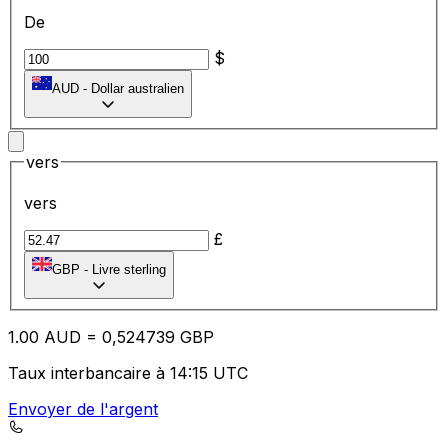
De
$
AUD
-
Dollar australien
vers
vers
£
GBP
-
Livre sterling
1.00
AUD
=
0,
524739
GBP
Taux interbancaire à 14:15 UTC
Envoyer de l'argent