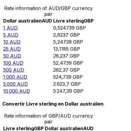
Rate information of AUD/GBP currency
pair
Dollar australien
AUD
Livre sterling
GBP
1
AUD
0,524739
GBP
5
AUD
2,6237
GBP
10
AUD
5,24739
GBP
25
AUD
13,1185
GBP
50
AUD
26,237
GBP
100
AUD
52,4739
GBP
500
AUD
262,37
GBP
1 000
AUD
524,739
GBP
5 000
AUD
2 623,7
GBP
10 000
AUD
5 247,39
GBP
Convertir Livre sterling en Dollar australien
Rate information of GBP/AUD currency
pair
Livre sterling
GBP
Dollar australien
AUD