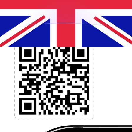
programmez des alertes de taux et transférez de
l'argent à l'étranger sans frais cachés. Téléchargez
l'application dès aujourd'hui !