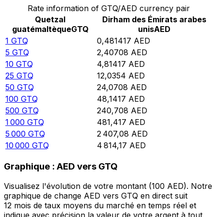
Rate information of GTQ/AED currency pair
Quetzal
Dirham des Émirats arabes
guatémaltèque
GTQ
unis
AED
1
GTQ
0,481417
AED
5
GTQ
2,40708
AED
10
GTQ
4,81417
AED
25
GTQ
12,0354
AED
50
GTQ
24,0708
AED
100
GTQ
48,1417
AED
500
GTQ
240,708
AED
1 000
GTQ
481,417
AED
5 000
GTQ
2 407,08
AED
10 000
GTQ
4 814,17
AED
Graphique : AED vers GTQ
Visualisez l'évolution de votre montant (100 AED). Notre
graphique de change AED vers GTQ en direct suit
12 mois de taux moyens du marché en temps réel et
indique avec précision la valeur de votre argent à tout