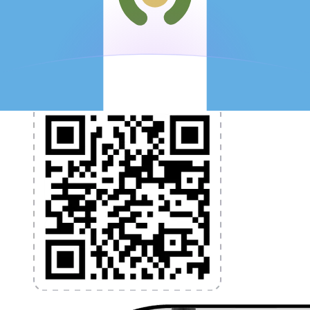
et la gestion de vos devises. Convertissez des devises,
programmez des alertes de taux et transférez de
l'argent à l'étranger sans frais cachés. Téléchargez
l'application dès aujourd'hui !