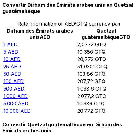
Convertir Dirham des Émirats arabes unis en Quetzal
guatémaltèque
Rate information of AED/GTQ currency pair
Dirham des Émirats arabes
Quetzal
unis
AED
guatémaltèque
GTQ
1
AED
2,0772
GTQ
5
AED
10,386
GTQ
10
AED
20,772
GTQ
25
AED
51,9301
GTQ
50
AED
103,86
GTQ
100
AED
207,72
GTQ
500
AED
1 038,6
GTQ
1 000
AED
2 077,2
GTQ
5 000
AED
10 386
GTQ
10 000
AED
20 772
GTQ
Convertir Quetzal guatémaltèque en Dirham des
Émirats arabes unis