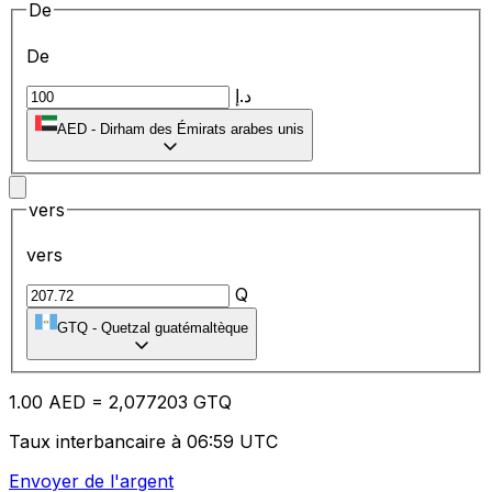
De
De
د.إ
AED
-
Dirham des Émirats arabes unis
vers
vers
Q
GTQ
-
Quetzal guatémaltèque
1.00
AED
=
2,
077203
GTQ
Taux interbancaire à 06:59 UTC
Envoyer de l'argent