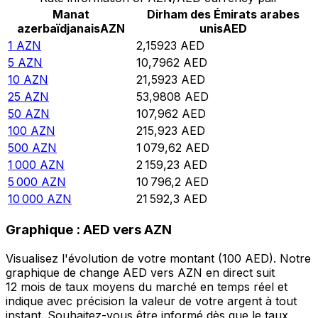
Manat
Dirham des Émirats arabes
azerbaïdjanais
AZN
unis
AED
1
AZN
2,15923
AED
5
AZN
10,7962
AED
10
AZN
21,5923
AED
25
AZN
53,9808
AED
50
AZN
107,962
AED
100
AZN
215,923
AED
500
AZN
1 079,62
AED
1 000
AZN
2 159,23
AED
5 000
AZN
10 796,2
AED
10 000
AZN
21 592,3
AED
Graphique : AED vers AZN
Visualisez l'évolution de votre montant (100 AED). Notre
graphique de change AED vers AZN en direct suit
12 mois de taux moyens du marché en temps réel et
indique avec précision la valeur de votre argent à tout
instant. Souhaitez-vous être informé dès que le taux