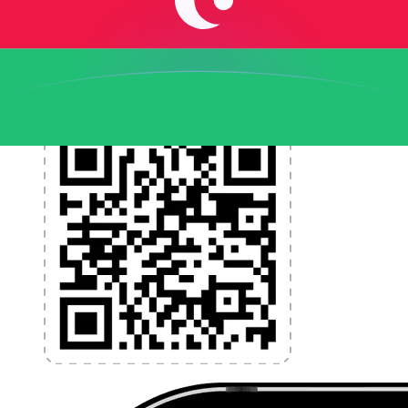
programmez des alertes de taux et transférez de
l'argent à l'étranger sans frais cachés. Téléchargez
l'application dès aujourd'hui !