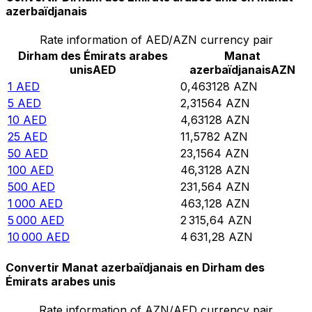
azerbaïdjanais
Rate information of AED/AZN currency pair
Dirham des Émirats arabes
Manat
unis
AED
azerbaïdjanais
AZN
1
AED
0,463128
AZN
5
AED
2,31564
AZN
10
AED
4,63128
AZN
25
AED
11,5782
AZN
50
AED
23,1564
AZN
100
AED
46,3128
AZN
500
AED
231,564
AZN
1 000
AED
463,128
AZN
5 000
AED
2 315,64
AZN
10 000
AED
4 631,28
AZN
Convertir Manat azerbaïdjanais en Dirham des
Émirats arabes unis
Rate information of AZN/AED currency pair