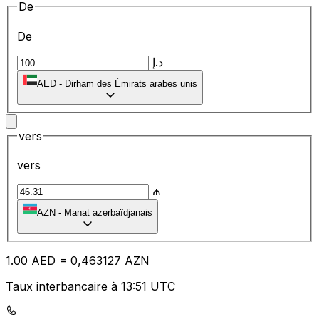
De
De
د.إ
AED
-
Dirham des Émirats arabes unis
vers
vers
₼
AZN
-
Manat azerbaïdjanais
1.00
AED
=
0,
463127
AZN
Taux interbancaire à 13:51 UTC