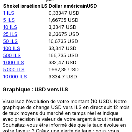
Shekel israélien
ILS
Dollar américain
USD
1
ILS
0,33347
USD
5
ILS
1,66735
USD
10
ILS
3,3347
USD
25
ILS
8,33675
USD
50
ILS
16,6735
USD
100
ILS
33,347
USD
500
ILS
166,735
USD
1 000
ILS
333,47
USD
5 000
ILS
1 667,35
USD
10 000
ILS
3 334,7
USD
Graphique : USD vers ILS
Visualisez l'évolution de votre montant (10 USD). Notre
graphique de change USD vers ILS en direct suit 12 mois
de taux moyens du marché en temps réel et indique
avec précision la valeur de votre argent à tout instant.
Souhaitez-vous être informé dès que le taux évolue en
votre faveur ? Créez une alerte de taux : nous vous