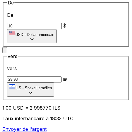
De
De
$
USD
-
Dollar américain
vers
vers
₪
ILS
-
Shekel israélien
1.00
USD
=
2,
998770
ILS
Taux interbancaire à 18:33 UTC
Envoyer de l'argent