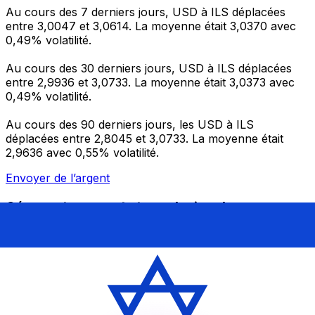
Au cours des 7 derniers jours, USD à ILS déplacées
entre 3,0047 et 3,0614. La moyenne était 3,0370 avec
0,49% volatilité.
Au cours des 30 derniers jours, USD à ILS déplacées
entre 2,9936 et 3,0733. La moyenne était 3,0373 avec
0,49% volatilité.
Au cours des 90 derniers jours, les USD à ILS
déplacées entre 2,8045 et 3,0733. La moyenne était
2,9636 avec 0,55% volatilité.
Envoyer de l’argent
Gérez votre argent et vos devises lorsque vous
êtes en déplacement
L'application Xe réunit toutes les fonctionnalités
nécessaires pour vos transferts d'argent internationaux
et la gestion de vos devises. Convertissez des devises,
programmez des alertes de taux et transférez de
l'argent à l'étranger sans frais cachés. Téléchargez