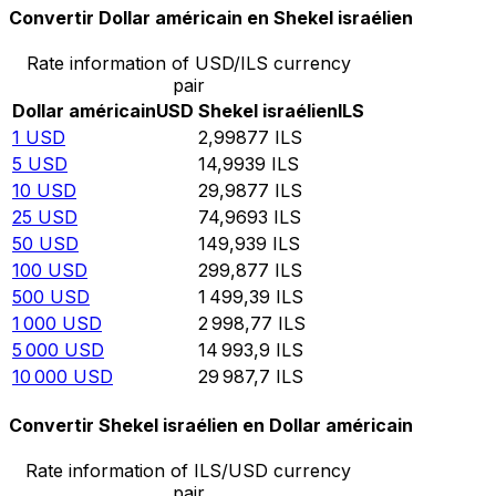
Convertir Dollar américain en Shekel israélien
Rate information of USD/ILS currency
pair
Dollar américain
USD
Shekel israélien
ILS
1
USD
2,99877
ILS
5
USD
14,9939
ILS
10
USD
29,9877
ILS
25
USD
74,9693
ILS
50
USD
149,939
ILS
100
USD
299,877
ILS
500
USD
1 499,39
ILS
1 000
USD
2 998,77
ILS
5 000
USD
14 993,9
ILS
10 000
USD
29 987,7
ILS
Convertir Shekel israélien en Dollar américain
Rate information of ILS/USD currency
pair