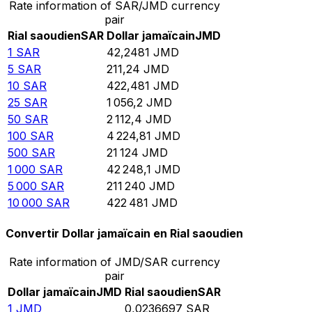
Rate information of SAR/JMD currency
pair
Rial saoudien
SAR
Dollar jamaïcain
JMD
1
SAR
42,2481
JMD
5
SAR
211,24
JMD
10
SAR
422,481
JMD
25
SAR
1 056,2
JMD
50
SAR
2 112,4
JMD
100
SAR
4 224,81
JMD
500
SAR
21 124
JMD
1 000
SAR
42 248,1
JMD
5 000
SAR
211 240
JMD
10 000
SAR
422 481
JMD
Convertir Dollar jamaïcain en Rial saoudien
Rate information of JMD/SAR currency
pair
Dollar jamaïcain
JMD
Rial saoudien
SAR
1
JMD
0,0236697
SAR