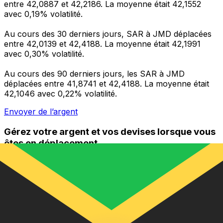
entre 42,0887 et 42,2186. La moyenne était 42,1552
avec 0,19% volatilité.
Au cours des 30 derniers jours, SAR à JMD déplacées
entre 42,0139 et 42,4188. La moyenne était 42,1991
avec 0,30% volatilité.
Au cours des 90 derniers jours, les SAR à JMD
déplacées entre 41,8741 et 42,4188. La moyenne était
42,1046 avec 0,22% volatilité.
Envoyer de l’argent
Gérez votre argent et vos devises lorsque vous
êtes en déplacement
L'application Xe réunit toutes les fonctionnalités
nécessaires pour vos transferts d'argent internationaux
et la gestion de vos devises. Convertissez des devises,
programmez des alertes de taux et transférez de
l'argent à l'étranger sans frais cachés. Téléchargez
l'application dès aujourd'hui !