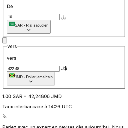
De
﷼
SAR
-
Rial saoudien
vers
vers
J$
JMD
-
Dollar jamaïcain
1.00
SAR
=
42
,24806
JMD
Taux interbancaire à 14:26 UTC
Parlez avec un expert en devises dès aujourd'hui.
Nous