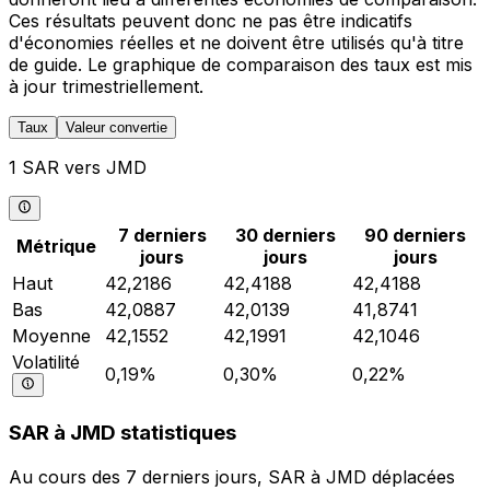
Ces résultats peuvent donc ne pas être indicatifs
d'économies réelles et ne doivent être utilisés qu'à titre
de guide. Le graphique de comparaison des taux est mis
à jour trimestriellement.
Taux
Valeur convertie
1 SAR vers JMD
7 derniers
30 derniers
90 derniers
Métrique
jours
jours
jours
Haut
42,2186
42,4188
42,4188
Bas
42,0887
42,0139
41,8741
Moyenne
42,1552
42,1991
42,1046
Volatilité
0,19%
0,30%
0,22%
SAR à JMD statistiques
Au cours des 7 derniers jours, SAR à JMD déplacées