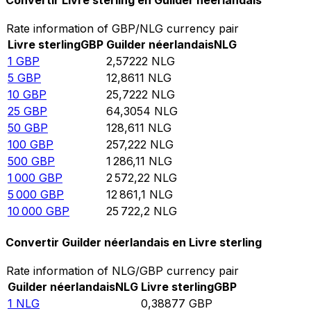
Convertir Livre sterling en Guilder néerlandais
Rate information of GBP/NLG currency pair
Livre sterling
GBP
Guilder néerlandais
NLG
1
GBP
2,57222
NLG
5
GBP
12,8611
NLG
10
GBP
25,7222
NLG
25
GBP
64,3054
NLG
50
GBP
128,611
NLG
100
GBP
257,222
NLG
500
GBP
1 286,11
NLG
1 000
GBP
2 572,22
NLG
5 000
GBP
12 861,1
NLG
10 000
GBP
25 722,2
NLG
Convertir Guilder néerlandais en Livre sterling
Rate information of NLG/GBP currency pair
Guilder néerlandais
NLG
Livre sterling
GBP
1
NLG
0,38877
GBP