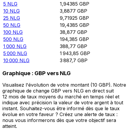
5
NLG
1,94385
GBP
10
NLG
3,8877
GBP
25
NLG
9,71925
GBP
50
NLG
19,4385
GBP
100
NLG
38,877
GBP
500
NLG
194,385
GBP
1 000
NLG
388,77
GBP
5 000
NLG
1 943,85
GBP
10 000
NLG
3 887,7
GBP
Graphique : GBP vers NLG
Visualisez l'évolution de votre montant (10 GBP). Notre
graphique de change GBP vers NLG en direct suit
12 mois de taux moyens du marché en temps réel et
indique avec précision la valeur de votre argent à tout
instant. Souhaitez-vous être informé dès que le taux
évolue en votre faveur ? Créez une alerte de taux :
nous vous informerons dès que votre objectif sera
atteint.