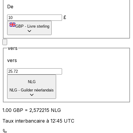
De
£
GBP
-
Livre sterling
vers
vers
NLG
NLG
-
Guilder néerlandais
1.00
GBP
=
2,
572215
NLG
Taux interbancaire à 12:45 UTC