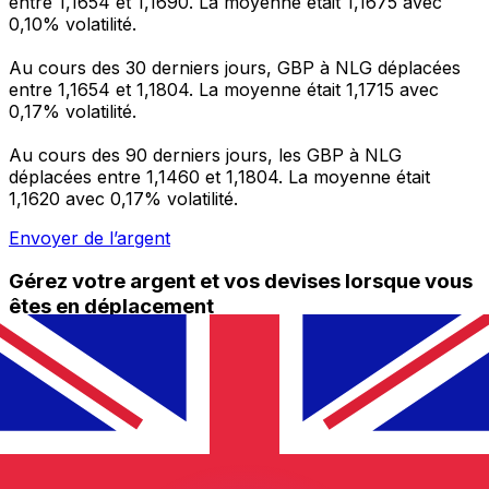
entre 1,1654 et 1,1690. La moyenne était 1,1675 avec
0,10% volatilité.
Au cours des 30 derniers jours, GBP à NLG déplacées
entre 1,1654 et 1,1804. La moyenne était 1,1715 avec
0,17% volatilité.
Au cours des 90 derniers jours, les GBP à NLG
déplacées entre 1,1460 et 1,1804. La moyenne était
1,1620 avec 0,17% volatilité.
Envoyer de l’argent
Gérez votre argent et vos devises lorsque vous
êtes en déplacement
L'application Xe réunit toutes les fonctionnalités
nécessaires pour vos transferts d'argent internationaux
et la gestion de vos devises. Convertissez des devises,
programmez des alertes de taux et transférez de
l'argent à l'étranger sans frais cachés. Téléchargez
l'application dès aujourd'hui !