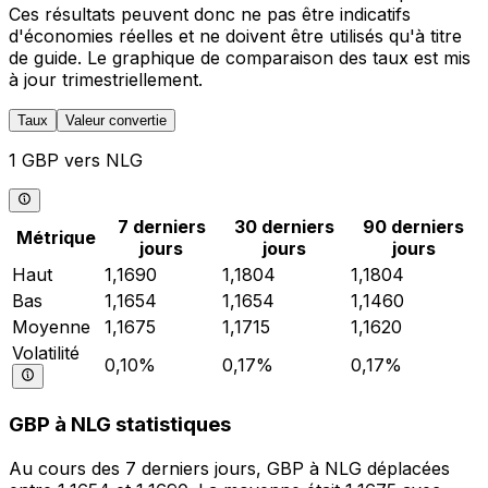
Ces résultats peuvent donc ne pas être indicatifs
d'économies réelles et ne doivent être utilisés qu'à titre
de guide. Le graphique de comparaison des taux est mis
à jour trimestriellement.
Taux
Valeur convertie
1 GBP vers NLG
7 derniers
30 derniers
90 derniers
Métrique
jours
jours
jours
Haut
1,1690
1,1804
1,1804
Bas
1,1654
1,1654
1,1460
Moyenne
1,1675
1,1715
1,1620
Volatilité
0,10%
0,17%
0,17%
GBP à NLG statistiques
Au cours des 7 derniers jours, GBP à NLG déplacées