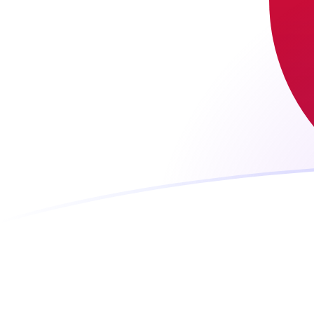
Le taux de change de CVE vers JPY a
Convertir Escudo cap-verdien en Yen japonais
Rate information of CVE/JPY currency pair
Escudo cap-verdien
CVE
Yen japonais
JPY
1
CVE
1,6545
JPY
5
CVE
8,27249
JPY
10
CVE
16,545
JPY
25
CVE
41,3625
JPY
50
CVE
82,7249
JPY
100
CVE
165,45
JPY
500
CVE
827,249
JPY
1 000
CVE
1 654,5
JPY
5 000
CVE
8 272,49
JPY
10 000
CVE
16 545
JPY
Convertir Yen japonais en Escudo cap-verdien