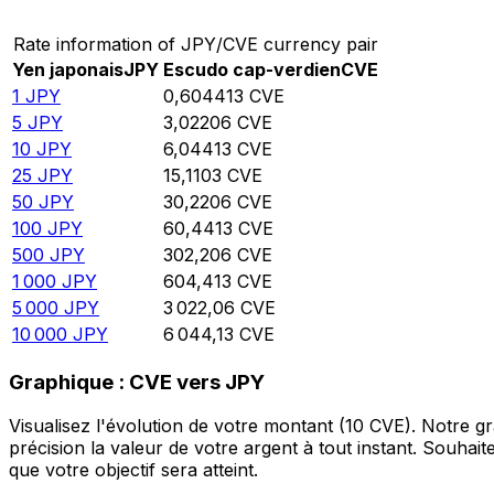
Rate information of JPY/CVE currency pair
Yen japonais
JPY
Escudo cap-verdien
CVE
1
JPY
0,604413
CVE
5
JPY
3,02206
CVE
10
JPY
6,04413
CVE
25
JPY
15,1103
CVE
50
JPY
30,2206
CVE
100
JPY
60,4413
CVE
500
JPY
302,206
CVE
1 000
JPY
604,413
CVE
5 000
JPY
3 022,06
CVE
10 000
JPY
6 044,13
CVE
Graphique : CVE vers JPY
Visualisez l'évolution de votre montant (10 CVE). Notre 
précision la valeur de votre argent à tout instant. Souha
que votre objectif sera atteint.