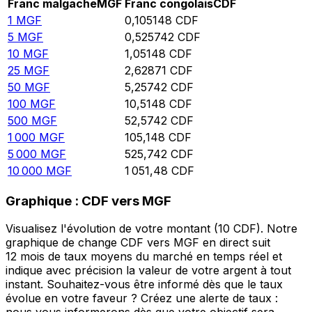
Franc malgache
MGF
Franc congolais
CDF
1
MGF
0,105148
CDF
5
MGF
0,525742
CDF
10
MGF
1,05148
CDF
25
MGF
2,62871
CDF
50
MGF
5,25742
CDF
100
MGF
10,5148
CDF
500
MGF
52,5742
CDF
1 000
MGF
105,148
CDF
5 000
MGF
525,742
CDF
10 000
MGF
1 051,48
CDF
Graphique : CDF vers MGF
Visualisez l'évolution de votre montant (10 CDF). Notre
graphique de change CDF vers MGF en direct suit
12 mois de taux moyens du marché en temps réel et
indique avec précision la valeur de votre argent à tout
instant. Souhaitez-vous être informé dès que le taux
évolue en votre faveur ? Créez une alerte de taux :