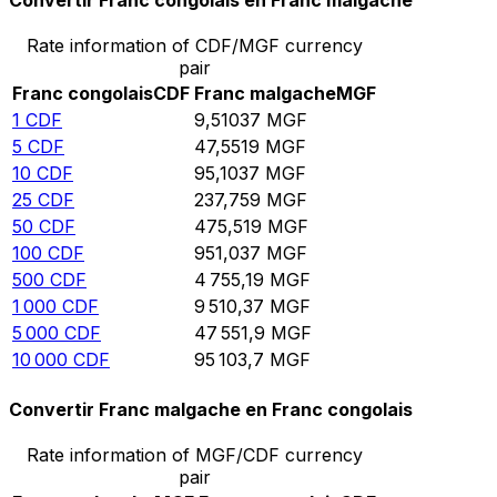
Convertir Franc congolais en Franc malgache
Rate information of CDF/MGF currency
pair
Franc congolais
CDF
Franc malgache
MGF
1
CDF
9,51037
MGF
5
CDF
47,5519
MGF
10
CDF
95,1037
MGF
25
CDF
237,759
MGF
50
CDF
475,519
MGF
100
CDF
951,037
MGF
500
CDF
4 755,19
MGF
1 000
CDF
9 510,37
MGF
5 000
CDF
47 551,9
MGF
10 000
CDF
95 103,7
MGF
Convertir Franc malgache en Franc congolais
Rate information of MGF/CDF currency
pair