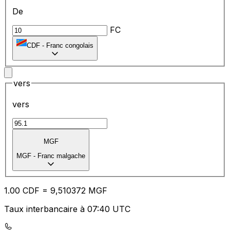
De
FC
CDF
-
Franc congolais
vers
vers
MGF
MGF
-
Franc malgache
1.00
CDF
=
9,
510372
MGF
Taux interbancaire à 07:40 UTC