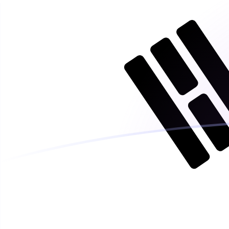
Le taux de change de AUD vers KRW 
Convertir Dollar australien en Won sud-coréen
Rate information of AUD/KRW currency pair
Dollar australien
AUD
Won sud-coréen
KRW
1
AUD
998,025
KRW
5
AUD
4 990,13
KRW
10
AUD
9 980,25
KRW
25
AUD
24 950,6
KRW
50
AUD
49 901,3
KRW
100
AUD
99 802,5
KRW
500
AUD
499 013
KRW
1 000
AUD
998 025
KRW
5 000
AUD
4 990 130
KRW
10 000
AUD
9 980 250
KRW