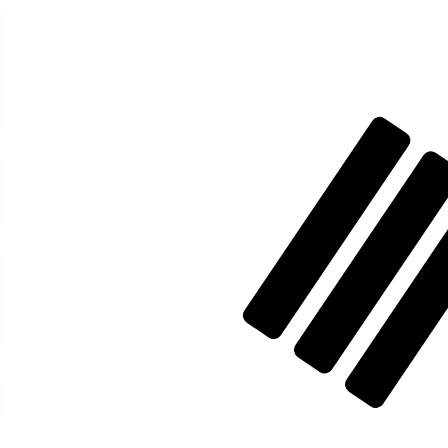
₩
KRW
-
Won sud-coréen
1.00
AUD
=
99
8,0251
KRW
Taux interbancaire à 03:19 UTC
Envoyer de l'argent
Parlez avec un expert en devises dès aujourd'hui.
Nous p
Planifier un appel
Nous utilisons le taux de marché moyen pour notre conv
d'argent.
Vérifiez les taux d'envoi.
Saviez-vous que vous pouvez envoyer de l'argent à l'étr
Inscrivez-vous aujourd'hui