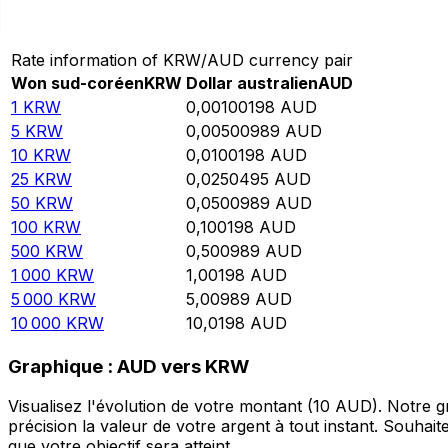
Convertir Won sud-coréen en Dollar australien
Rate information of KRW/AUD currency pair
Won sud-coréen
KRW
Dollar australien
AUD
1
KRW
0,00100198
AUD
5
KRW
0,00500989
AUD
10
KRW
0,0100198
AUD
25
KRW
0,0250495
AUD
50
KRW
0,0500989
AUD
100
KRW
0,100198
AUD
500
KRW
0,500989
AUD
1 000
KRW
1,00198
AUD
5 000
KRW
5,00989
AUD
10 000
KRW
10,0198
AUD
Graphique : AUD vers KRW
Visualisez l'évolution de votre montant (10 AUD). Notre
précision la valeur de votre argent à tout instant. Souha
que votre objectif sera atteint.