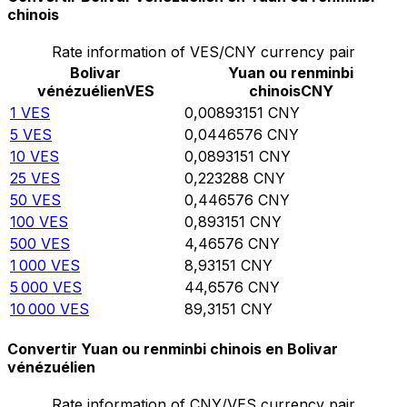
chinois
Rate information of VES/CNY currency pair
Bolivar
Yuan ou renminbi
vénézuélien
VES
chinois
CNY
1
VES
0,00893151
CNY
5
VES
0,0446576
CNY
10
VES
0,0893151
CNY
25
VES
0,223288
CNY
50
VES
0,446576
CNY
100
VES
0,893151
CNY
500
VES
4,46576
CNY
1 000
VES
8,93151
CNY
5 000
VES
44,6576
CNY
10 000
VES
89,3151
CNY
Convertir Yuan ou renminbi chinois en Bolivar
vénézuélien
Rate information of CNY/VES currency pair