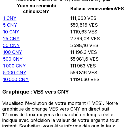
Yuan ou renminbi
Bolivar vénézuélien
VES
chinois
CNY
1
CNY
111,963
VES
5
CNY
559,816
VES
10
CNY
1 119,63
VES
25
CNY
2 799,08
VES
50
CNY
5 598,16
VES
100
CNY
11 196,3
VES
500
CNY
55 981,6
VES
1 000
CNY
111 963
VES
5 000
CNY
559 816
VES
10 000
CNY
1 119 630
VES
Graphique : VES vers CNY
Visualisez l'évolution de votre montant (1 VES). Notre
graphique de change VES vers CNY en direct suit
12 mois de taux moyens du marché en temps réel et
indique avec précision la valeur de votre argent à tout
instant. Souhaitez-vous être informé dès que le taux