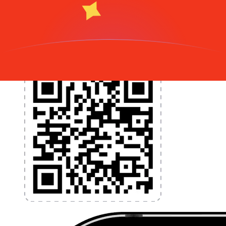
programmez des alertes de taux et transférez de
l'argent à l'étranger sans frais cachés. Téléchargez
l'application dès aujourd'hui !