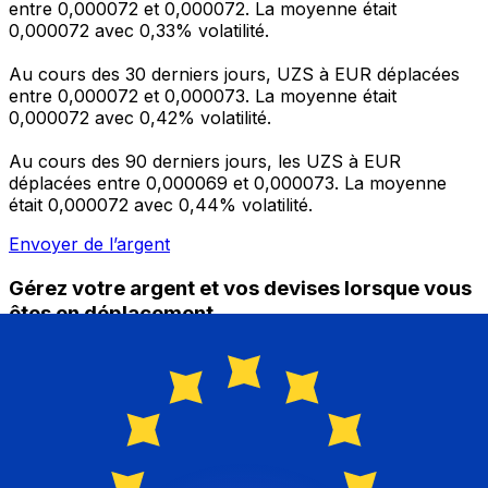
entre 0,000072 et 0,000072. La moyenne était
0,000072 avec 0,33% volatilité.
Au cours des 30 derniers jours, UZS à EUR déplacées
entre 0,000072 et 0,000073. La moyenne était
0,000072 avec 0,42% volatilité.
Au cours des 90 derniers jours, les UZS à EUR
déplacées entre 0,000069 et 0,000073. La moyenne
était 0,000072 avec 0,44% volatilité.
Envoyer de l’argent
Gérez votre argent et vos devises lorsque vous
êtes en déplacement
L'application Xe réunit toutes les fonctionnalités
nécessaires pour vos transferts d'argent internationaux
et la gestion de vos devises. Convertissez des devises,
programmez des alertes de taux et transférez de
l'argent à l'étranger sans frais cachés. Téléchargez
l'application dès aujourd'hui !