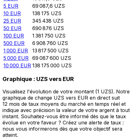
5
EUR
69 087,6
UZS
10
EUR
138 175
UZS
25
EUR
345 438
UZS
50
EUR
690 876
UZS
100
EUR
1 381 750
UZS
500
EUR
6 908 760
UZS
1 000
EUR
13 817 500
UZS
5 000
EUR
69 087 600
UZS
10 000
EUR
138 175 000
UZS
Graphique : UZS vers EUR
Visualisez l'évolution de votre montant (1 UZS). Notre
graphique de change UZS vers EUR en direct suit
12 mois de taux moyens du marché en temps réel et
indique avec précision la valeur de votre argent à tout
instant. Souhaitez-vous être informé dès que le taux
évolue en votre faveur ? Créez une alerte de taux :
nous vous informerons dès que votre objectif sera
atteint.