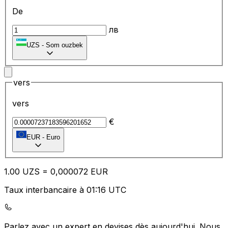
De
лв
UZS
-
Som ouzbek
vers
vers
€
EUR
-
Euro
1.00
UZS
=
0,
000072
EUR
Taux interbancaire à 01:16 UTC
Parlez avec un expert en devises dès aujourd'hui.
Nous