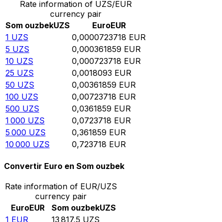
Rate information of UZS/EUR
currency pair
Som ouzbek
UZS
Euro
EUR
1
UZS
0,0000723718
EUR
5
UZS
0,000361859
EUR
10
UZS
0,000723718
EUR
25
UZS
0,0018093
EUR
50
UZS
0,00361859
EUR
100
UZS
0,00723718
EUR
500
UZS
0,0361859
EUR
1 000
UZS
0,0723718
EUR
5 000
UZS
0,361859
EUR
10 000
UZS
0,723718
EUR
Convertir Euro en Som ouzbek
Rate information of EUR/UZS
currency pair
Euro
EUR
Som ouzbek
UZS
1
EUR
13 817,5
UZS