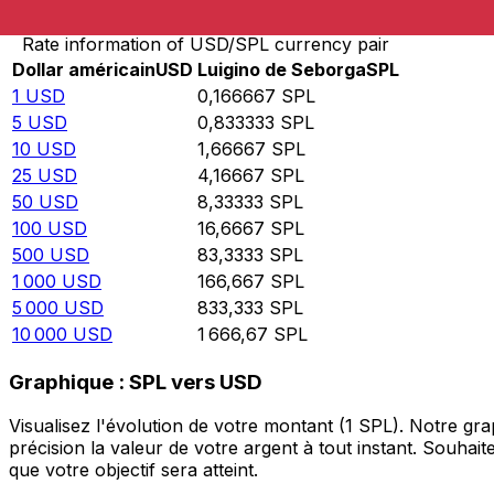
Rate information of USD/SPL currency pair
Dollar américain
USD
Luigino de Seborga
SPL
1
USD
0,166667
SPL
5
USD
0,833333
SPL
10
USD
1,66667
SPL
25
USD
4,16667
SPL
50
USD
8,33333
SPL
100
USD
16,6667
SPL
500
USD
83,3333
SPL
1 000
USD
166,667
SPL
5 000
USD
833,333
SPL
10 000
USD
1 666,67
SPL
Graphique : SPL vers USD
Visualisez l'évolution de votre montant (1 SPL). Notre g
précision la valeur de votre argent à tout instant. Souha
que votre objectif sera atteint.