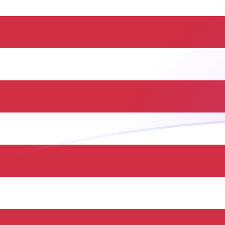
Le taux de change de SPL vers USD a
Convertir Luigino de Seborga en Dollar américain
Rate information of SPL/USD currency pair
Luigino de Seborga
SPL
Dollar américain
USD
1
SPL
6
USD
5
SPL
30
USD
10
SPL
60
USD
25
SPL
150
USD
50
SPL
300
USD
100
SPL
600
USD
500
SPL
3 000
USD
1 000
SPL
6 000
USD
5 000
SPL
30 000
USD
10 000
SPL
60 000
USD
Convertir Dollar américain en Luigino de Seborga