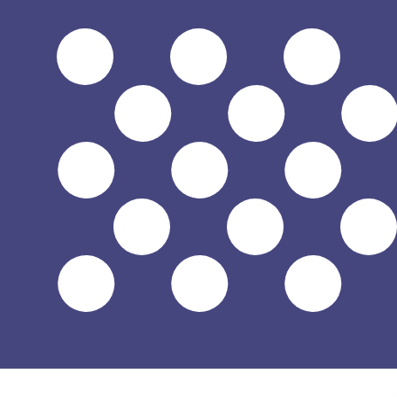
$
USD
-
Dollar américain
1.00
SPL
=
6,
000000
USD
Taux interbancaire à 12:50 UTC
Parlez avec un expert en devises dès aujourd'hui.
Nous p
Planifier un appel
Nous utilisons le taux de marché moyen pour notre conv
d'argent.
Vérifiez les taux d'envoi.
Saviez-vous que vous pouvez envoyer de l'argent à l'étr
Inscrivez-vous aujourd'hui