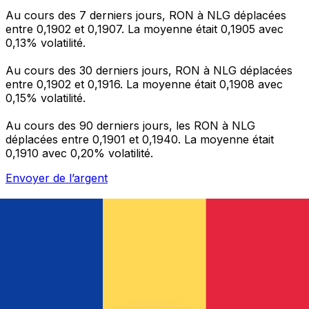
Au cours des 7 derniers jours, RON à NLG déplacées
entre 0,1902 et 0,1907. La moyenne était 0,1905 avec
0,13% volatilité.
Au cours des 30 derniers jours, RON à NLG déplacées
entre 0,1902 et 0,1916. La moyenne était 0,1908 avec
0,15% volatilité.
Au cours des 90 derniers jours, les RON à NLG
déplacées entre 0,1901 et 0,1940. La moyenne était
0,1910 avec 0,20% volatilité.
Envoyer de l’argent
Gérez votre argent et vos devises lorsque vous
êtes en déplacement
L'application Xe réunit toutes les fonctionnalités
nécessaires pour vos transferts d'argent internationaux
et la gestion de vos devises. Convertissez des devises,
programmez des alertes de taux et transférez de
l'argent à l'étranger sans frais cachés. Téléchargez