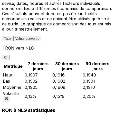
devise, dates, heures et autres facteurs individuels
donneront lieu à différentes économies de comparaison.
Ces résultats peuvent donc ne pas être indicatifs
d'économies réelles et ne doivent être utilisés qu'à titre
de guide. Le graphique de comparaison des taux est mis
à jour trimestriellement.
Taux
Valeur convertie
1 RON vers NLG
7 derniers
30 derniers
90 derniers
Métrique
jours
jours
jours
Haut
0,1907
0,1916
0,1940
Bas
0,1902
0,1902
0,1901
Moyenne
0,1905
0,1908
0,1910
Volatilité
0,13%
0,15%
0,20%
RON à NLG statistiques