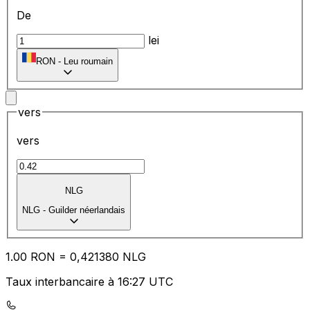
De
lei
RON
-
Leu roumain
vers
vers
NLG
NLG
-
Guilder néerlandais
1.00
RON
=
0,
421380
NLG
Taux interbancaire à 16:27 UTC