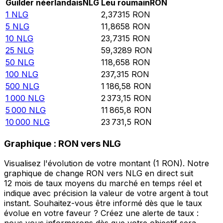
Guilder néerlandais
NLG
Leu roumain
RON
1
NLG
2,37315
RON
5
NLG
11,8658
RON
10
NLG
23,7315
RON
25
NLG
59,3289
RON
50
NLG
118,658
RON
100
NLG
237,315
RON
500
NLG
1 186,58
RON
1 000
NLG
2 373,15
RON
5 000
NLG
11 865,8
RON
10 000
NLG
23 731,5
RON
Graphique : RON vers NLG
Visualisez l'évolution de votre montant (1 RON). Notre
graphique de change RON vers NLG en direct suit
12 mois de taux moyens du marché en temps réel et
indique avec précision la valeur de votre argent à tout
instant. Souhaitez-vous être informé dès que le taux
évolue en votre faveur ? Créez une alerte de taux :