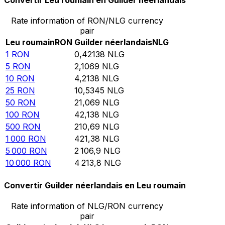
Convertir Leu roumain en Guilder néerlandais
Rate information of RON/NLG currency
pair
Leu roumain
RON
Guilder néerlandais
NLG
1
RON
0,42138
NLG
5
RON
2,1069
NLG
10
RON
4,2138
NLG
25
RON
10,5345
NLG
50
RON
21,069
NLG
100
RON
42,138
NLG
500
RON
210,69
NLG
1 000
RON
421,38
NLG
5 000
RON
2 106,9
NLG
10 000
RON
4 213,8
NLG
Convertir Guilder néerlandais en Leu roumain
Rate information of NLG/RON currency
pair