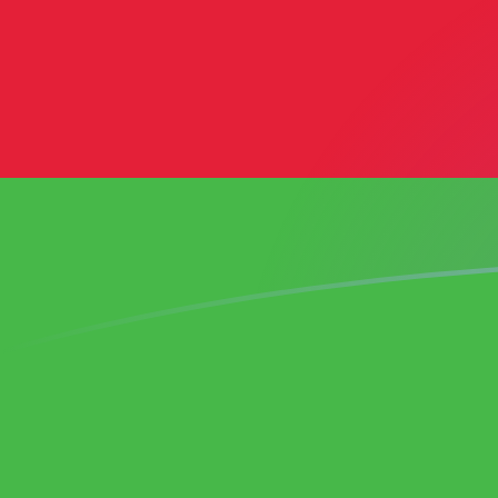
Le taux de change de PLN vers MWK 
Convertir Zloty polonais en Kwacha malawien
Rate information of PLN/MWK currency
pair
Zloty polonais
PLN
Kwacha malawien
MWK
1
PLN
466,804
MWK
5
PLN
2 334,02
MWK
10
PLN
4 668,04
MWK
25
PLN
11 670,1
MWK
50
PLN
23 340,2
MWK
100
PLN
46 680,4
MWK
500
PLN
233 402
MWK
1 000
PLN
466 804
MWK
5 000
PLN
2 334 020
MWK
10 000
PLN
4 668 040
MWK