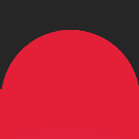
ouvons battre les taux des concurrents.
ertisseur. Le taux est donné à titre d'information seulemen
anger avec Xe ?