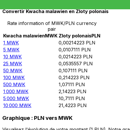
Convertir Kwacha malawien en Zloty polonais
Rate information of MWK/PLN currency
pair
Kwacha malawien
MWK
Zloty polonais
PLN
1
MWK
0,00214223
PLN
5
MWK
0,0107111
PLN
10
MWK
0,0214223
PLN
25
MWK
0,0535557
PLN
50
MWK
0,107111
PLN
100
MWK
0,214223
PLN
500
MWK
1,07111
PLN
1 000
MWK
2,14223
PLN
5 000
MWK
10,7111
PLN
10 000
MWK
21,4223
PLN
Graphique : PLN vers MWK
Visualisez l'évolution de votre montant (1 PLN). Notre 