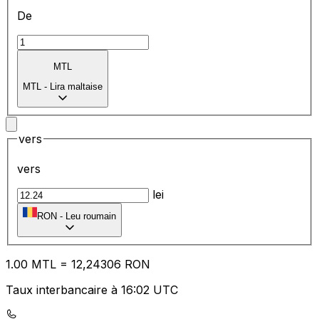
De
MTL
MTL
-
Lira maltaise
vers
vers
lei
RON
-
Leu roumain
1.00
MTL
=
12
,24306
RON
Taux interbancaire à 16:02 UTC