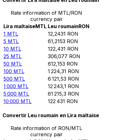
Convertir Lira maltaise en Leu roumain
Rate information of MTL/RON
currency pair
Lira maltaise
MTL
Leu roumain
RON
1
MTL
12,2431
RON
5
MTL
61,2153
RON
10
MTL
122,431
RON
25
MTL
306,077
RON
50
MTL
612,153
RON
100
MTL
1 224,31
RON
500
MTL
6 121,53
RON
1 000
MTL
12 243,1
RON
5 000
MTL
61 215,3
RON
10 000
MTL
122 431
RON
Convertir Leu roumain en Lira maltaise
Rate information of RON/MTL
currency pair