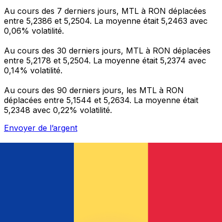
Au cours des 7 derniers jours, MTL à RON déplacées
entre 5,2386 et 5,2504. La moyenne était 5,2463 avec
0,06% volatilité.
Au cours des 30 derniers jours, MTL à RON déplacées
entre 5,2178 et 5,2504. La moyenne était 5,2374 avec
0,14% volatilité.
Au cours des 90 derniers jours, les MTL à RON
déplacées entre 5,1544 et 5,2634. La moyenne était
5,2348 avec 0,22% volatilité.
Envoyer de l’argent
Gérez votre argent et vos devises lorsque vous
êtes en déplacement
L'application Xe réunit toutes les fonctionnalités
nécessaires pour vos transferts d'argent internationaux
et la gestion de vos devises. Convertissez des devises,
programmez des alertes de taux et transférez de
l'argent à l'étranger sans frais cachés. Téléchargez