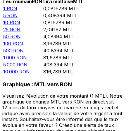
Leu roumain
RON
Lira maltaise
MTL
1
RON
0,0816789
MTL
5
RON
0,408394
MTL
10
RON
0,816789
MTL
25
RON
2,04197
MTL
50
RON
4,08394
MTL
100
RON
8,16789
MTL
500
RON
40,8394
MTL
1 000
RON
81,6789
MTL
5 000
RON
408,394
MTL
10 000
RON
816,789
MTL
Graphique : MTL vers RON
Visualisez l'évolution de votre montant (1 MTL). Notre
graphique de change MTL vers RON en direct suit
12 mois de taux moyens du marché en temps réel et
indique avec précision la valeur de votre argent à tout
instant. Souhaitez-vous être informé dès que le taux
évolue en votre faveur ? Créez une alerte de taux :