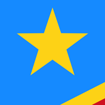
vers
FC
CDF
-
Franc congolais
1.00
MGF
=
0,
106222
CDF
Taux interbancaire à 22:12 UTC
Parlez avec un expert en devises dès aujourd'hui.
Nous p
Planifier un appel
Nous utilisons le taux de marché moyen pour notre conv
d'argent.
Vérifiez les taux d'envoi.
Saviez-vous que vous pouvez envoyer de l'argent à l'étr
Inscrivez-vous aujourd'hui