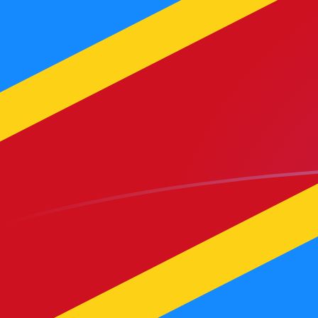
Le taux de change de MGF vers CDF a
Convertir Franc malgache en Franc congolais
Rate information of MGF/CDF currency
pair
Franc malgache
MGF
Franc congolais
CDF
1
MGF
0,106222
CDF
5
MGF
0,531111
CDF
10
MGF
1,06222
CDF
25
MGF
2,65555
CDF
50
MGF
5,31111
CDF
100
MGF
10,6222
CDF
500
MGF
53,1111
CDF
1 000
MGF
106,222
CDF
5 000
MGF
531,111
CDF