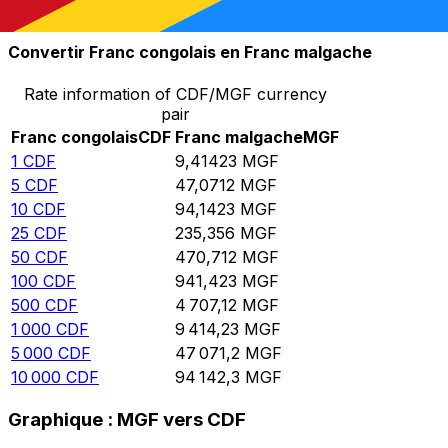
10 000
MGF
1 062,22
CDF
Convertir Franc congolais en Franc malgache
Rate information of CDF/MGF currency
pair
Franc congolais
CDF
Franc malgache
MGF
1
CDF
9,41423
MGF
5
CDF
47,0712
MGF
10
CDF
94,1423
MGF
25
CDF
235,356
MGF
50
CDF
470,712
MGF
100
CDF
941,423
MGF
500
CDF
4 707,12
MGF
1 000
CDF
9 414,23
MGF
5 000
CDF
47 071,2
MGF
10 000
CDF
94 142,3
MGF
Graphique : MGF vers CDF