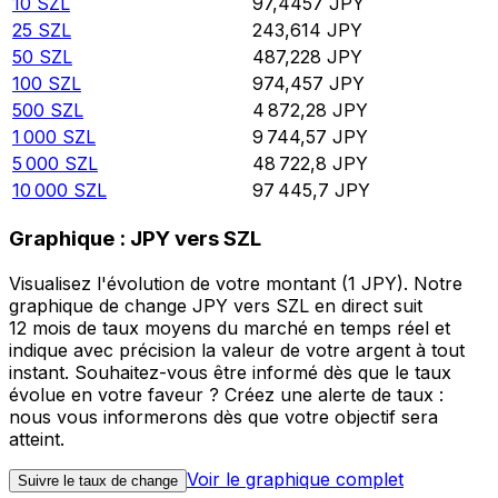
10
SZL
97,4457
JPY
25
SZL
243,614
JPY
50
SZL
487,228
JPY
100
SZL
974,457
JPY
500
SZL
4 872,28
JPY
1 000
SZL
9 744,57
JPY
5 000
SZL
48 722,8
JPY
10 000
SZL
97 445,7
JPY
Graphique : JPY vers SZL
Visualisez l'évolution de votre montant (1 JPY). Notre
graphique de change JPY vers SZL en direct suit
12 mois de taux moyens du marché en temps réel et
indique avec précision la valeur de votre argent à tout
instant. Souhaitez-vous être informé dès que le taux
évolue en votre faveur ? Créez une alerte de taux :
nous vous informerons dès que votre objectif sera
atteint.
Voir le graphique complet
Suivre le taux de change