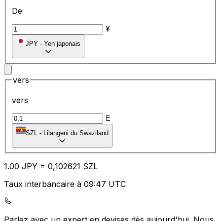
De
¥
JPY
-
Yen japonais
vers
vers
E
SZL
-
Lilangeni du Swaziland
1.00
JPY
=
0,
102621
SZL
Taux interbancaire à 09:47 UTC
Parlez avec un expert en devises dès aujourd'hui.
Nous