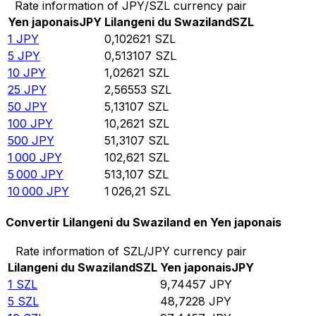
Rate information of JPY/SZL currency pair
Yen japonais
JPY
Lilangeni du Swaziland
SZL
1
JPY
0,102621
SZL
5
JPY
0,513107
SZL
10
JPY
1,02621
SZL
25
JPY
2,56553
SZL
50
JPY
5,13107
SZL
100
JPY
10,2621
SZL
500
JPY
51,3107
SZL
1 000
JPY
102,621
SZL
5 000
JPY
513,107
SZL
10 000
JPY
1 026,21
SZL
Convertir Lilangeni du Swaziland en Yen japonais
Rate information of SZL/JPY currency pair
Lilangeni du Swaziland
SZL
Yen japonais
JPY
1
SZL
9,74457
JPY
5
SZL
48,7228
JPY