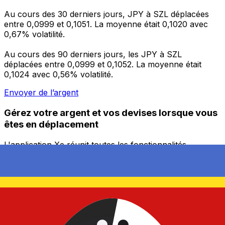
Au cours des 30 derniers jours, JPY à SZL déplacées
entre 0,0999 et 0,1051. La moyenne était 0,1020 avec
0,67% volatilité.
Au cours des 90 derniers jours, les JPY à SZL
déplacées entre 0,0999 et 0,1052. La moyenne était
0,1024 avec 0,56% volatilité.
Envoyer de l’argent
Gérez votre argent et vos devises lorsque vous
êtes en déplacement
L'application Xe réunit toutes les fonctionnalités
nécessaires pour vos transferts d'argent internationaux
et la gestion de vos devises. Convertissez des devises,
programmez des alertes de taux et transférez de
l'argent à l'étranger sans frais cachés. Téléchargez
l'application dès aujourd'hui !