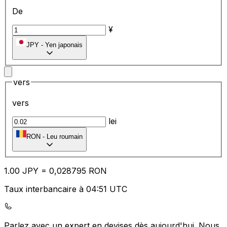
De
¥
JPY
-
Yen japonais
vers
vers
lei
RON
-
Leu roumain
1.00
JPY
=
0,
028795
RON
Taux interbancaire à 04:51 UTC
Parlez avec un expert en devises dès aujourd'hui.
Nous