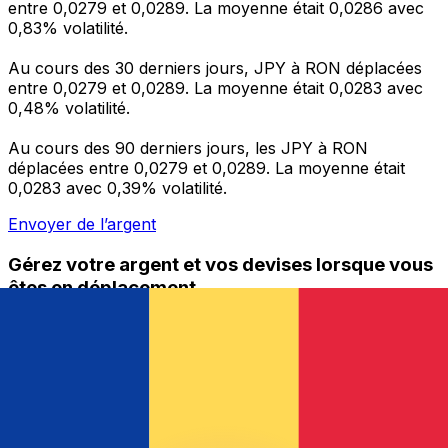
entre 0,0279 et 0,0289. La moyenne était 0,0286 avec
0,83% volatilité.
Au cours des 30 derniers jours, JPY à RON déplacées
entre 0,0279 et 0,0289. La moyenne était 0,0283 avec
0,48% volatilité.
Au cours des 90 derniers jours, les JPY à RON
déplacées entre 0,0279 et 0,0289. La moyenne était
0,0283 avec 0,39% volatilité.
Envoyer de l’argent
Gérez votre argent et vos devises lorsque vous
êtes en déplacement
L'application Xe réunit toutes les fonctionnalités
nécessaires pour vos transferts d'argent internationaux
et la gestion de vos devises. Convertissez des devises,
programmez des alertes de taux et transférez de
l'argent à l'étranger sans frais cachés. Téléchargez
l'application dès aujourd'hui !