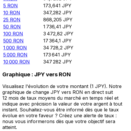
5
RON
173,641
JPY
10
RON
347,282
JPY
25
RON
868,205
JPY
50
RON
1 736,41
JPY
100
RON
3 472,82
JPY
500
RON
17 364,1
JPY
1 000
RON
34 728,2
JPY
5 000
RON
173 641
JPY
10 000
RON
347 282
JPY
Graphique : JPY vers RON
Visualisez l'évolution de votre montant (1 JPY). Notre
graphique de change JPY vers RON en direct suit
12 mois de taux moyens du marché en temps réel et
indique avec précision la valeur de votre argent à tout
instant. Souhaitez-vous être informé dès que le taux
évolue en votre faveur ? Créez une alerte de taux :
nous vous informerons dès que votre objectif sera
atteint.