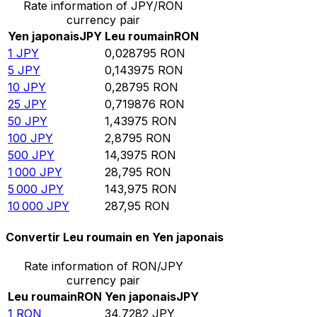
Rate information of JPY/RON
currency pair
Yen japonais
JPY
Leu roumain
RON
1
JPY
0,028795
RON
5
JPY
0,143975
RON
10
JPY
0,28795
RON
25
JPY
0,719876
RON
50
JPY
1,43975
RON
100
JPY
2,8795
RON
500
JPY
14,3975
RON
1 000
JPY
28,795
RON
5 000
JPY
143,975
RON
10 000
JPY
287,95
RON
Convertir Leu roumain en Yen japonais
Rate information of RON/JPY
currency pair
Leu roumain
RON
Yen japonais
JPY
1
RON
34,7282
JPY