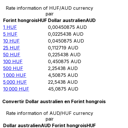
Rate information of HUF/AUD currency
pair
Forint hongrois
HUF
Dollar australien
AUD
1
HUF
0,00450875
AUD
5
HUF
0,0225438
AUD
10
HUF
0,0450875
AUD
25
HUF
0,112719
AUD
50
HUF
0,225438
AUD
100
HUF
0,450875
AUD
500
HUF
2,25438
AUD
1 000
HUF
4,50875
AUD
5 000
HUF
22,5438
AUD
10 000
HUF
45,0875
AUD
Convertir Dollar australien en Forint hongrois
Rate information of AUD/HUF currency
pair
Dollar australien
AUD
Forint hongrois
HUF