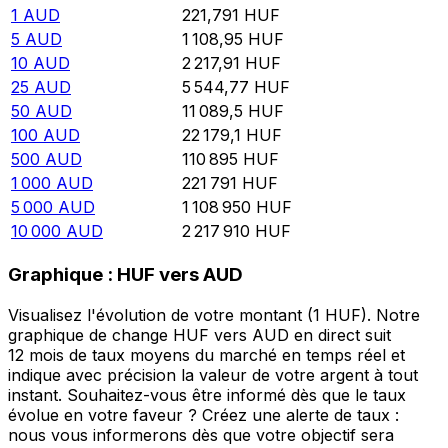
1
AUD
221,791
HUF
5
AUD
1 108,95
HUF
10
AUD
2 217,91
HUF
25
AUD
5 544,77
HUF
50
AUD
11 089,5
HUF
100
AUD
22 179,1
HUF
500
AUD
110 895
HUF
1 000
AUD
221 791
HUF
5 000
AUD
1 108 950
HUF
10 000
AUD
2 217 910
HUF
Graphique : HUF vers AUD
Visualisez l'évolution de votre montant (1 HUF). Notre
graphique de change HUF vers AUD en direct suit
12 mois de taux moyens du marché en temps réel et
indique avec précision la valeur de votre argent à tout
instant. Souhaitez-vous être informé dès que le taux
évolue en votre faveur ? Créez une alerte de taux :
nous vous informerons dès que votre objectif sera