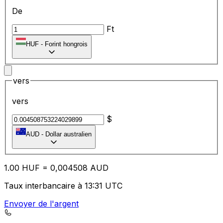
De
Ft
HUF
-
Forint hongrois
vers
vers
$
AUD
-
Dollar australien
1.00
HUF
=
0,
004508
AUD
Taux interbancaire à 13:31 UTC
Envoyer de l'argent