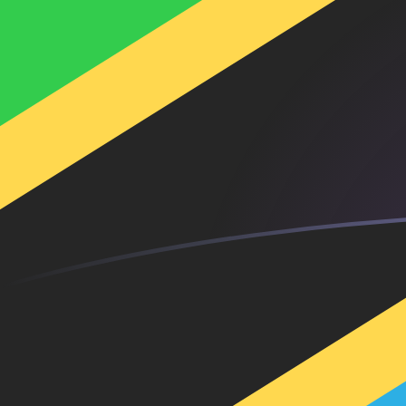
Le taux de change de EUR vers TZS a
Convertir Euro en Shilling tanzanien
Rate information of EUR/TZS
currency pair
Euro
EUR
Shilling tanzanien
TZS
1
EUR
3 053,36
TZS
5
EUR
15 266,8
TZS
10
EUR
30 533,6
TZS
25
EUR
76 334
TZS
50
EUR
152 668
TZS
100
EUR
305 336
TZS
500
EUR
1 526 680
TZS
1 000
EUR
3 053 360
TZS
5 000
EUR
15 266 800
TZS
10 000
EUR
30 533 600
TZS