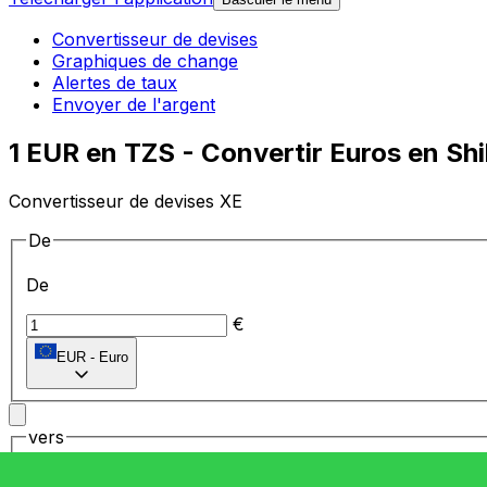
Convertisseur de devises
Graphiques de change
Alertes de taux
Envoyer de l'argent
1 EUR en TZS - Convertir Euros en Shi
Convertisseur de devises XE
De
De
€
EUR
-
Euro
vers
vers