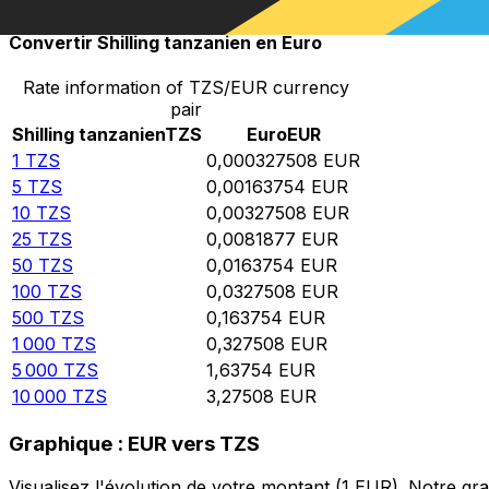
Convertir Shilling tanzanien en Euro
Rate information of TZS/EUR currency
pair
Shilling tanzanien
TZS
Euro
EUR
1
TZS
0,000327508
EUR
5
TZS
0,00163754
EUR
10
TZS
0,00327508
EUR
25
TZS
0,0081877
EUR
50
TZS
0,0163754
EUR
100
TZS
0,0327508
EUR
500
TZS
0,163754
EUR
1 000
TZS
0,327508
EUR
5 000
TZS
1,63754
EUR
10 000
TZS
3,27508
EUR
Graphique : EUR vers TZS
Visualisez l'évolution de votre montant (1 EUR). Notre g