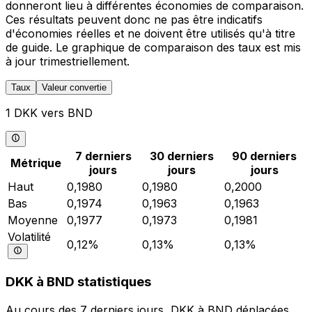
donneront lieu à différentes économies de comparaison.
Ces résultats peuvent donc ne pas être indicatifs
d'économies réelles et ne doivent être utilisés qu'à titre
de guide. Le graphique de comparaison des taux est mis
à jour trimestriellement.
Taux
Valeur convertie
1 DKK vers BND
7 derniers
30 derniers
90 derniers
Métrique
jours
jours
jours
Haut
0,1980
0,1980
0,2000
Bas
0,1974
0,1963
0,1963
Moyenne
0,1977
0,1973
0,1981
Volatilité
0,12%
0,13%
0,13%
DKK à BND statistiques
Au cours des 7 derniers jours, DKK à BND déplacées