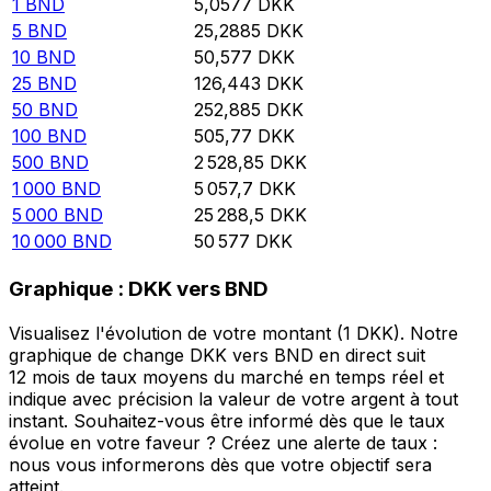
1
BND
5,0577
DKK
5
BND
25,2885
DKK
10
BND
50,577
DKK
25
BND
126,443
DKK
50
BND
252,885
DKK
100
BND
505,77
DKK
500
BND
2 528,85
DKK
1 000
BND
5 057,7
DKK
5 000
BND
25 288,5
DKK
10 000
BND
50 577
DKK
Graphique : DKK vers BND
Visualisez l'évolution de votre montant (1 DKK). Notre
graphique de change DKK vers BND en direct suit
12 mois de taux moyens du marché en temps réel et
indique avec précision la valeur de votre argent à tout
instant. Souhaitez-vous être informé dès que le taux
évolue en votre faveur ? Créez une alerte de taux :
nous vous informerons dès que votre objectif sera
atteint.