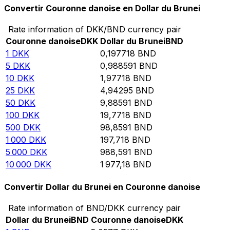
Convertir Couronne danoise en Dollar du Brunei
Rate information of DKK/BND currency pair
Couronne danoise
DKK
Dollar du Brunei
BND
1
DKK
0,197718
BND
5
DKK
0,988591
BND
10
DKK
1,97718
BND
25
DKK
4,94295
BND
50
DKK
9,88591
BND
100
DKK
19,7718
BND
500
DKK
98,8591
BND
1 000
DKK
197,718
BND
5 000
DKK
988,591
BND
10 000
DKK
1 977,18
BND
Convertir Dollar du Brunei en Couronne danoise
Rate information of BND/DKK currency pair
Dollar du Brunei
BND
Couronne danoise
DKK