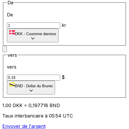
De
De
kr
DKK
-
Couronne danoise
vers
vers
$
BND
-
Dollar du Brunei
1.00
DKK
=
0,
197718
BND
Taux interbancaire à 05:54 UTC
Envoyer de l'argent