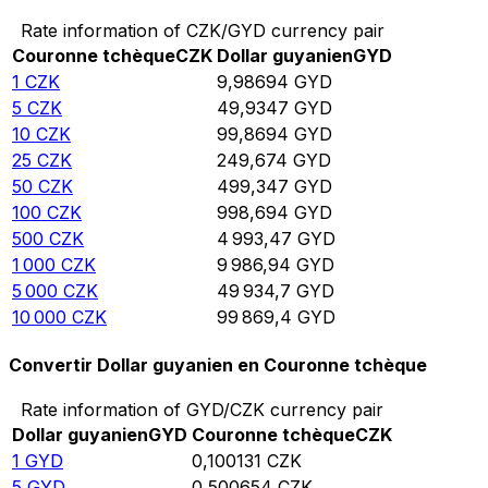
Rate information of CZK/GYD currency pair
Couronne tchèque
CZK
Dollar guyanien
GYD
1
CZK
9,98694
GYD
5
CZK
49,9347
GYD
10
CZK
99,8694
GYD
25
CZK
249,674
GYD
50
CZK
499,347
GYD
100
CZK
998,694
GYD
500
CZK
4 993,47
GYD
1 000
CZK
9 986,94
GYD
5 000
CZK
49 934,7
GYD
10 000
CZK
99 869,4
GYD
Convertir Dollar guyanien en Couronne tchèque
Rate information of GYD/CZK currency pair
Dollar guyanien
GYD
Couronne tchèque
CZK
1
GYD
0,100131
CZK
5
GYD
0,500654
CZK