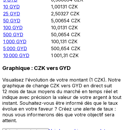
10
GYD
1,00131
CZK
25
GYD
2,50327
CZK
50
GYD
5,00654
CZK
100
GYD
10,0131
CZK
500
GYD
50,0654
CZK
1 000
GYD
100,131
CZK
5 000
GYD
500,654
CZK
10 000
GYD
1 001,31
CZK
Graphique : CZK vers GYD
Visualisez l'évolution de votre montant (1 CZK). Notre
graphique de change CZK vers GYD en direct suit
12 mois de taux moyens du marché en temps réel et
indique avec précision la valeur de votre argent à tout
instant. Souhaitez-vous être informé dès que le taux
évolue en votre faveur ? Créez une alerte de taux :
nous vous informerons dès que votre objectif sera
atteint.