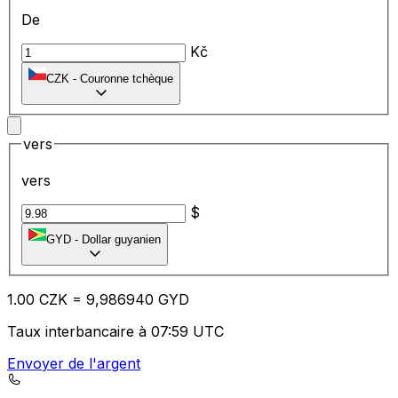
De
Kč
CZK
-
Couronne tchèque
vers
vers
$
GYD
-
Dollar guyanien
1.00
CZK
=
9,
986940
GYD
Taux interbancaire à 07:59 UTC
Envoyer de l'argent