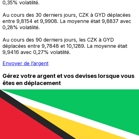
0,35% volatilité.
Au cours des 30 derniers jours, CZK à GYD déplacées
entre 9,8154 et 9,9908. La moyenne était 9,8837 avec
0,28% volatilité.
Au cours des 90 derniers jours, les CZK à GYD
déplacées entre 9,7848 et 10,1289. La moyenne était
9,9416 avec 0,27% volatilité.
Envoyer de l’argent
Gérez votre argent et vos devises lorsque vous
êtes en déplacement
L'application Xe réunit toutes les fonctionnalités
nécessaires pour vos transferts d'argent internationaux
et la gestion de vos devises. Convertissez des devises,
programmez des alertes de taux et transférez de
l'argent à l'étranger sans frais cachés. Téléchargez
l'application dès aujourd'hui !