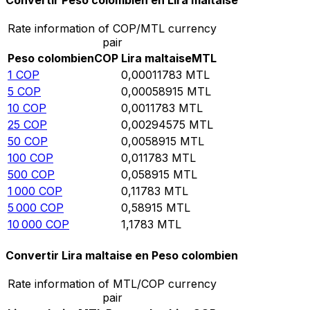
Convertir Peso colombien en Lira maltaise
Rate information of COP/MTL currency
pair
Peso colombien
COP
Lira maltaise
MTL
1
COP
0,00011783
MTL
5
COP
0,00058915
MTL
10
COP
0,0011783
MTL
25
COP
0,00294575
MTL
50
COP
0,0058915
MTL
100
COP
0,011783
MTL
500
COP
0,058915
MTL
1 000
COP
0,11783
MTL
5 000
COP
0,58915
MTL
10 000
COP
1,1783
MTL
Convertir Lira maltaise en Peso colombien
Rate information of MTL/COP currency
pair