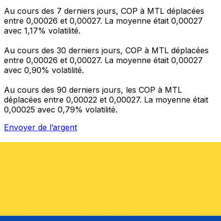
Au cours des 7 derniers jours, COP à MTL déplacées
entre 0,00026 et 0,00027. La moyenne était 0,00027
avec 1,17% volatilité.
Au cours des 30 derniers jours, COP à MTL déplacées
entre 0,00026 et 0,00027. La moyenne était 0,00027
avec 0,90% volatilité.
Au cours des 90 derniers jours, les COP à MTL
déplacées entre 0,00022 et 0,00027. La moyenne était
0,00025 avec 0,79% volatilité.
Envoyer de l’argent
Gérez votre argent et vos devises lorsque vous
êtes en déplacement
L'application Xe réunit toutes les fonctionnalités
nécessaires pour vos transferts d'argent internationaux
et la gestion de vos devises. Convertissez des devises,
programmez des alertes de taux et transférez de
l'argent à l'étranger sans frais cachés. Téléchargez