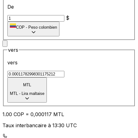
De
$
COP
-
Peso colombien
vers
vers
MTL
MTL
-
Lira maltaise
1.00
COP
=
0,
000117
MTL
Taux interbancaire à 13:30 UTC