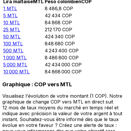
Lira maltaise
MTL
Peso colombien
COP
1
MTL
8 486,8
COP
5
MTL
42 434
COP
10
MTL
84 868
COP
25
MTL
212 170
COP
50
MTL
424 340
COP
100
MTL
848 680
COP
500
MTL
4 243 400
COP
1 000
MTL
8 486 800
COP
5 000
MTL
42 434 000
COP
10 000
MTL
84 868 000
COP
Graphique : COP vers MTL
Visualisez l'évolution de votre montant (1 COP). Notre
graphique de change COP vers MTL en direct suit
12 mois de taux moyens du marché en temps réel et
indique avec précision la valeur de votre argent à tout
instant. Souhaitez-vous être informé dès que le taux
évolue en votre faveur ? Créez une alerte de taux :