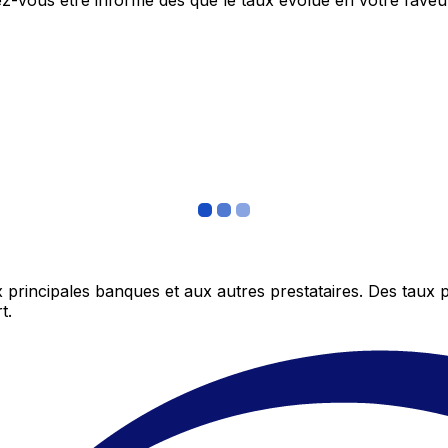
itez-vous être informé dès que le taux évolue en votre fav
 principales banques et aux autres prestataires. Des taux 
t.