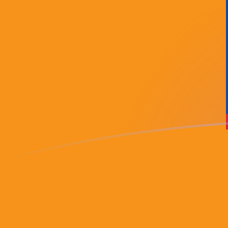
Le taux de change de COP vers BTC a
Convertir Peso colombien en Bitcoin
Rate information of COP/BTC currency pair
Peso colombien
COP
Bitcoin
BTC
1
COP
0,00000000490166
BTC
5
COP
0,0000000245083
BTC
10
COP
0,0000000490166
BTC
25
COP
0,000000122542
BTC
50
COP
0,000000245083
BTC
100
COP
0,000000490166
BTC
500
COP
0,00000245083
BTC
1 000
COP
0,00000490166
BTC
5 000
COP
0,0000245083
BTC
10 000
COP
0,0000490166
BTC