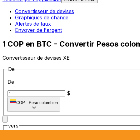
Convertisseur de devises
Graphiques de change
Alertes de taux
Envoyer de l'argent
1 COP en BTC - Convertir Pesos colo
Convertisseur de devises XE
De
De
$
COP
-
Peso colombien
vers
vers