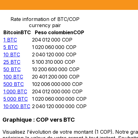
Convertir Bitcoin en Peso colombien
Rate information of BTC/COP
currency pair
Bitcoin
BTC
Peso colombien
COP
1
BTC
204 012 000
COP
5
BTC
1 020 060 000
COP
10
BTC
2 040 120 000
COP
25
BTC
5 100 310 000
COP
50
BTC
10 200 600 000
COP
100
BTC
20 401 200 000
COP
500
BTC
102 006 000 000
COP
1 000
BTC
204 012 000 000
COP
5 000
BTC
1 020 060 000 000
COP
10 000
BTC
2 040 120 000 000
COP
Graphique : COP vers BTC
Visualisez l'évolution de votre montant (1 COP). Notre g