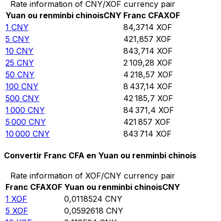
Rate information of CNY/XOF currency pair
Yuan ou renminbi chinois
CNY
Franc CFA
XOF
1
CNY
84,3714
XOF
5
CNY
421,857
XOF
10
CNY
843,714
XOF
25
CNY
2 109,28
XOF
50
CNY
4 218,57
XOF
100
CNY
8 437,14
XOF
500
CNY
42 185,7
XOF
1 000
CNY
84 371,4
XOF
5 000
CNY
421 857
XOF
10 000
CNY
843 714
XOF
Convertir Franc CFA en Yuan ou renminbi chinois
Rate information of XOF/CNY currency pair
Franc CFA
XOF
Yuan ou renminbi chinois
CNY
1
XOF
0,0118524
CNY
5
XOF
0,0592618
CNY