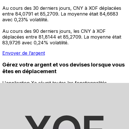
Au cours des 30 derniers jours, CNY à XOF déplacées
entre 84,0791 et 85,2709. La moyenne était 84,6683
avec 0,23% volatilité.
Au cours des 90 derniers jours, les CNY à XOF
déplacées entre 81,8144 et 85,2709. La moyenne était
83,9726 avec 0,24% volatilité.
Envoyer de l’argent
Gérez votre argent et vos devises lorsque vous
êtes en déplacement
L'application Xe réunit toutes les fonctionnalités
nécessaires pour vos transferts d'argent internationaux
et la gestion de vos devises. Convertissez des devises,
programmez des alertes de taux et transférez de
l'argent à l'étranger sans frais cachés. Téléchargez
l'application dès aujourd'hui !