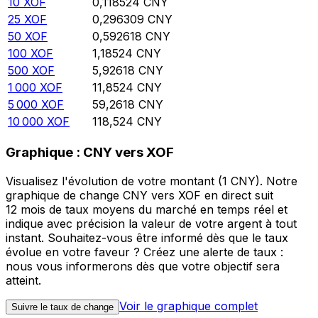
10
XOF
0,118524
CNY
25
XOF
0,296309
CNY
50
XOF
0,592618
CNY
100
XOF
1,18524
CNY
500
XOF
5,92618
CNY
1 000
XOF
11,8524
CNY
5 000
XOF
59,2618
CNY
10 000
XOF
118,524
CNY
Graphique : CNY vers XOF
Visualisez l'évolution de votre montant (1 CNY). Notre
graphique de change CNY vers XOF en direct suit
12 mois de taux moyens du marché en temps réel et
indique avec précision la valeur de votre argent à tout
instant. Souhaitez-vous être informé dès que le taux
évolue en votre faveur ? Créez une alerte de taux :
nous vous informerons dès que votre objectif sera
atteint.
Voir le graphique complet
Suivre le taux de change