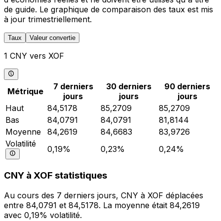
de guide. Le graphique de comparaison des taux est mis
à jour trimestriellement.
Taux
Valeur convertie
1 CNY vers XOF
7 derniers
30 derniers
90 derniers
Métrique
jours
jours
jours
Haut
84,5178
85,2709
85,2709
Bas
84,0791
84,0791
81,8144
Moyenne
84,2619
84,6683
83,9726
Volatilité
0,19%
0,23%
0,24%
CNY à XOF statistiques
Au cours des 7 derniers jours, CNY à XOF déplacées
entre 84,0791 et 84,5178. La moyenne était 84,2619
avec 0,19% volatilité.