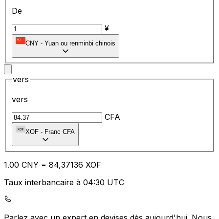
De
¥
CNY
-
Yuan ou renminbi chinois
vers
vers
CFA
XOF
-
Franc CFA
1.00
CNY
=
84
,37136
XOF
Taux interbancaire à 04:30 UTC
Parlez avec un expert en devises dès aujourd'hui.
Nous