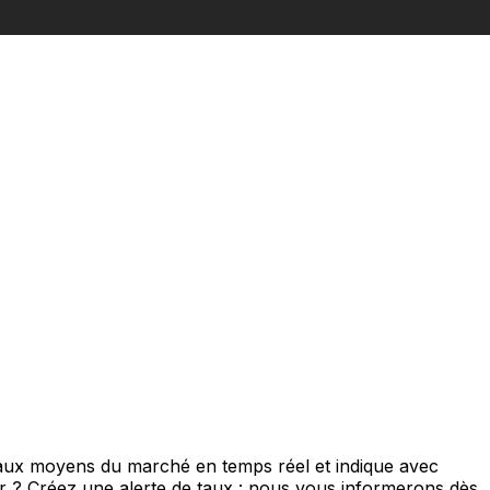
 taux moyens du marché en temps réel et indique avec
eur ? Créez une alerte de taux : nous vous informerons dès