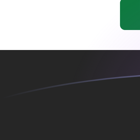
Le taux de change de CHF vers IQD au
Convertir Franc suisse en Dinar irakien
Rate information of CHF/IQD
currency pair
Franc suisse
CHF
Dinar irakien
IQD
1
CHF
1 613,23
IQD
5
CHF
8 066,13
IQD
10
CHF
16 132,3
IQD
25
CHF
40 330,7
IQD
50
CHF
80 661,3
IQD
100
CHF
161 323
IQD
500
CHF
806 613
IQD
1 000
CHF
1 613 230
IQD
5 000
CHF
8 066 130
IQD
10 000
CHF
16 132 300
IQD