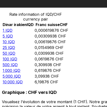
Convertir Dinar irakien en Franc suisse
Rate information of IQD/CHF
currency pair
Dinar irakien
IQD
Franc suisse
CHF
1
IQD
0,000619876
CHF
5
IQD
0,00309938
CHF
10
IQD
0,00619876
CHF
25
IQD
0,0154969
CHF
50
IQD
0,0309938
CHF
100
IQD
0,0619876
CHF
500
IQD
0,309938
CHF
1 000
IQD
0,619876
CHF
5 000
IQD
3,09938
CHF
10 000
IQD
6,19876
CHF
Graphique : CHF vers IQD
Visualisez l'évolution de votre montant (1 CHF). Notre g
précision la valeur de votre argent à tout instant. Souha