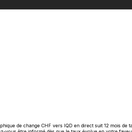
raphique de change CHF vers IQD en direct suit 12 mois de
itez-vous être informé dès que le taux évolue en votre fav