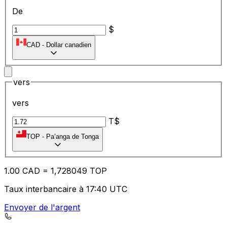
De
$
CAD
-
Dollar canadien
vers
vers
T$
TOP
-
Pa’anga de Tonga
1.00
CAD
=
1,
728049
TOP
Taux interbancaire à 17:40 UTC
Envoyer de l'argent