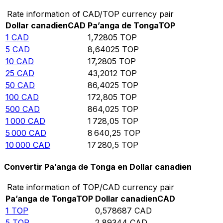
Rate information of CAD/TOP currency pair
Dollar canadien
CAD
Pa’anga de Tonga
TOP
1
CAD
1,72805
TOP
5
CAD
8,64025
TOP
10
CAD
17,2805
TOP
25
CAD
43,2012
TOP
50
CAD
86,4025
TOP
100
CAD
172,805
TOP
500
CAD
864,025
TOP
1 000
CAD
1 728,05
TOP
5 000
CAD
8 640,25
TOP
10 000
CAD
17 280,5
TOP
Convertir Pa’anga de Tonga en Dollar canadien
Rate information of TOP/CAD currency pair
Pa’anga de Tonga
TOP
Dollar canadien
CAD
1
TOP
0,578687
CAD
5
TOP
2,89344
CAD