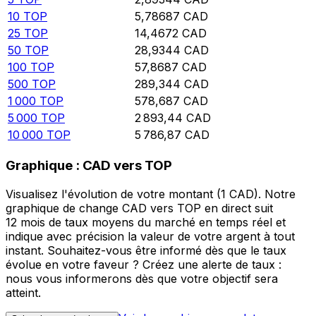
10
TOP
5,78687
CAD
25
TOP
14,4672
CAD
50
TOP
28,9344
CAD
100
TOP
57,8687
CAD
500
TOP
289,344
CAD
1 000
TOP
578,687
CAD
5 000
TOP
2 893,44
CAD
10 000
TOP
5 786,87
CAD
Graphique : CAD vers TOP
Visualisez l'évolution de votre montant (1 CAD). Notre
graphique de change CAD vers TOP en direct suit
12 mois de taux moyens du marché en temps réel et
indique avec précision la valeur de votre argent à tout
instant. Souhaitez-vous être informé dès que le taux
évolue en votre faveur ? Créez une alerte de taux :
nous vous informerons dès que votre objectif sera
atteint.