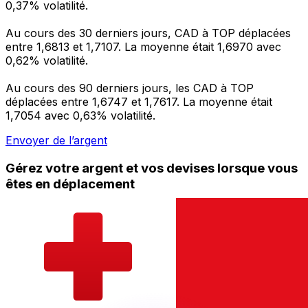
0,37% volatilité.
Au cours des 30 derniers jours, CAD à TOP déplacées
entre 1,6813 et 1,7107. La moyenne était 1,6970 avec
0,62% volatilité.
Au cours des 90 derniers jours, les CAD à TOP
déplacées entre 1,6747 et 1,7617. La moyenne était
1,7054 avec 0,63% volatilité.
Envoyer de l’argent
Gérez votre argent et vos devises lorsque vous
êtes en déplacement
L'application Xe réunit toutes les fonctionnalités
nécessaires pour vos transferts d'argent internationaux
et la gestion de vos devises. Convertissez des devises,
programmez des alertes de taux et transférez de
l'argent à l'étranger sans frais cachés. Téléchargez
l'application dès aujourd'hui !