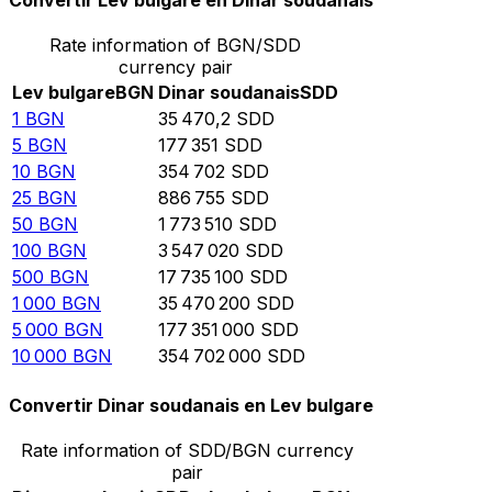
Convertir Lev bulgare en Dinar soudanais
Rate information of BGN/SDD
currency pair
Lev bulgare
BGN
Dinar soudanais
SDD
1
BGN
35 470,2
SDD
5
BGN
177 351
SDD
10
BGN
354 702
SDD
25
BGN
886 755
SDD
50
BGN
1 773 510
SDD
100
BGN
3 547 020
SDD
500
BGN
17 735 100
SDD
1 000
BGN
35 470 200
SDD
5 000
BGN
177 351 000
SDD
10 000
BGN
354 702 000
SDD
Convertir Dinar soudanais en Lev bulgare
Rate information of SDD/BGN currency
pair