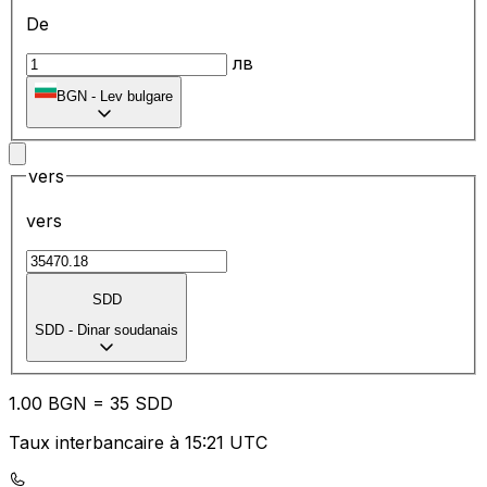
De
лв
BGN
-
Lev bulgare
vers
vers
SDD
SDD
-
Dinar soudanais
1.00
BGN
=
35
SDD
Taux interbancaire à 15:21 UTC