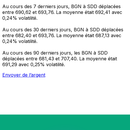
Au cours des 7 derniers jours, BGN à SDD déplacées
entre 690,62 et 693,76. La moyenne était 692,41 avec
0,24% volatilité.
Au cours des 30 derniers jours, BGN à SDD déplacées
entre 682,40 et 693,76. La moyenne était 687,13 avec
0,24% volatilité.
Au cours des 90 derniers jours, les BGN à SDD
déplacées entre 681,43 et 707,40. La moyenne était
691,29 avec 0,25% volatilité.
Envoyer de l’argent
Gérez votre argent et vos devises lorsque vous
êtes en déplacement
L'application Xe réunit toutes les fonctionnalités
nécessaires pour vos transferts d'argent internationaux
et la gestion de vos devises. Convertissez des devises,
programmez des alertes de taux et transférez de
l'argent à l'étranger sans frais cachés. Téléchargez