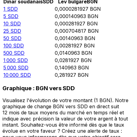
Dinar soudanais
SDD
Lev bulgare
BGN
1
SDD
0,0000281927
BGN
5
SDD
0,000140963
BGN
10
SDD
0,000281927
BGN
25
SDD
0,000704817
BGN
50
SDD
0,00140963
BGN
100
SDD
0,00281927
BGN
500
SDD
0,0140963
BGN
1 000
SDD
0,0281927
BGN
5 000
SDD
0,140963
BGN
10 000
SDD
0,281927
BGN
Graphique : BGN vers SDD
Visualisez l'évolution de votre montant (1 BGN). Notre
graphique de change BGN vers SDD en direct suit
12 mois de taux moyens du marché en temps réel et
indique avec précision la valeur de votre argent à tout
instant. Souhaitez-vous être informé dès que le taux
évolue en votre faveur ? Créez une alerte de taux :