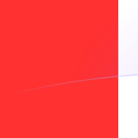
Le taux de change de BGN vers CAD a
Convertir Lev bulgare en Dollar canadien
Rate information of BGN/CAD
currency pair
Lev bulgare
BGN
Dollar canadien
CAD
1
BGN
0,826342
CAD
5
BGN
4,13171
CAD
10
BGN
8,26342
CAD
25
BGN
20,6585
CAD
50
BGN
41,3171
CAD
100
BGN
82,6342
CAD
500
BGN
413,171
CAD
1 000
BGN
826,342
CAD
5 000
BGN
4 131,71
CAD
10 000
BGN
8 263,42
CAD