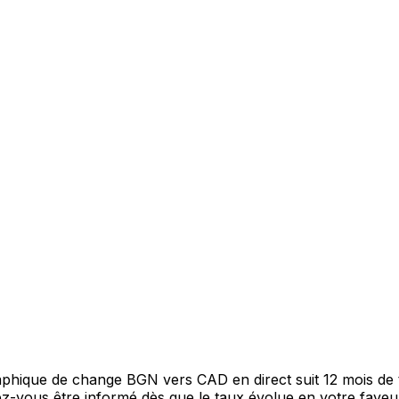
graphique de change BGN vers CAD en direct suit 12 mois d
itez-vous être informé dès que le taux évolue en votre fav