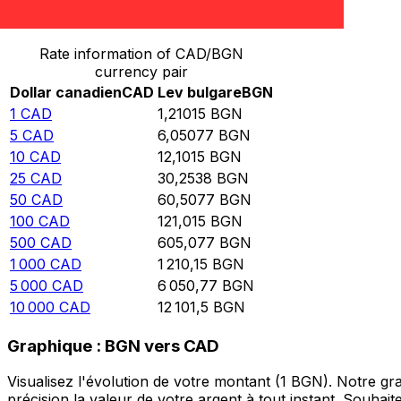
Convertir Dollar canadien en Lev bulgare
Rate information of CAD/BGN
currency pair
Dollar canadien
CAD
Lev bulgare
BGN
1
CAD
1,21015
BGN
5
CAD
6,05077
BGN
10
CAD
12,1015
BGN
25
CAD
30,2538
BGN
50
CAD
60,5077
BGN
100
CAD
121,015
BGN
500
CAD
605,077
BGN
1 000
CAD
1 210,15
BGN
5 000
CAD
6 050,77
BGN
10 000
CAD
12 101,5
BGN
Graphique : BGN vers CAD
Visualisez l'évolution de votre montant (1 BGN). Notre 
précision la valeur de votre argent à tout instant. Souha