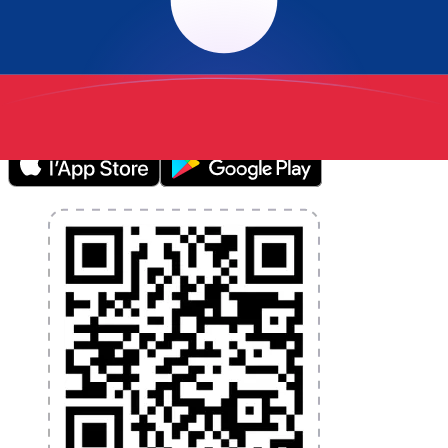
L'application Xe réunit toutes les fonctionnalités
nécessaires pour vos transferts d'argent internationaux
et la gestion de vos devises. Convertissez des devises,
programmez des alertes de taux et transférez de
l'argent à l'étranger sans frais cachés. Téléchargez
l'application dès aujourd'hui !