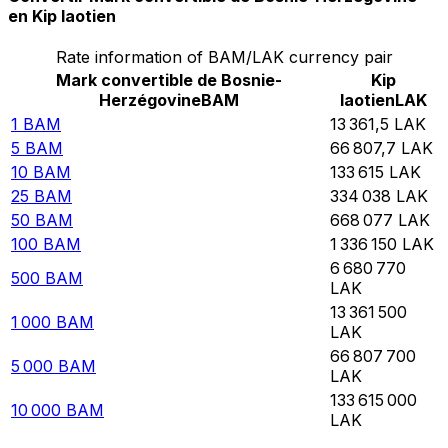
en Kip laotien
Rate information of BAM/LAK currency pair
Mark convertible de Bosnie-
Kip
Herzégovine
BAM
laotien
LAK
1
BAM
13 361,5
LAK
5
BAM
66 807,7
LAK
10
BAM
133 615
LAK
25
BAM
334 038
LAK
50
BAM
668 077
LAK
100
BAM
1 336 150
LAK
6 680 770
500
BAM
LAK
13 361 500
1 000
BAM
LAK
66 807 700
5 000
BAM
LAK
133 615 000
10 000
BAM
LAK