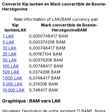
Convertir Kip laotien en Mark convertible de Bosnie-
Herzégovine
Rate information of LAK/BAM currency pair
Kip
Mark convertible de Bosnie-
laotien
LAK
Herzégovine
BAM
1
LAK
0,0000748417
BAM
5
LAK
0,000374208
BAM
10
LAK
0,000748417
BAM
25
LAK
0,00187104
BAM
50
LAK
0,00374208
BAM
100
LAK
0,00748417
BAM
500
LAK
0,0374208
BAM
1 000
LAK
0,0748417
BAM
5 000
LAK
0,374208
BAM
10 000
LAK
0,748417
BAM
Graphique : BAM vers LAK
Visualisez l'évolution de votre montant (1 BAM). Notre