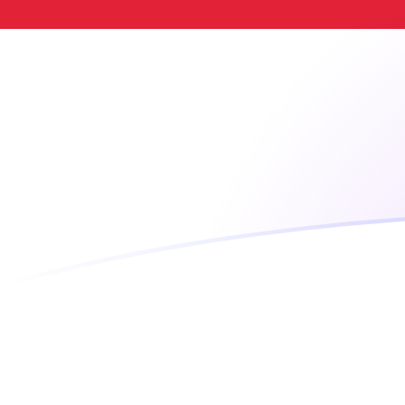
Le taux de change de BAM vers IDR a
Convertir Mark convertible de Bosnie-Herzégovine en
Rate information of BAM/IDR currency pa
Mark convertible de Bosnie-Herzégovine
BAM
Roupie 
1
BAM
10 554,4
5
BAM
52 771,8
10
BAM
105 544
25
BAM
263 859
50
BAM
527 718
100
BAM
1 055 44
500
BAM
5 277 18
1 000
BAM
10 554 4
5 000
BAM
52 771 8
10 000
BAM
105 544
Convertir Roupie indonésienne en Mark convertible d