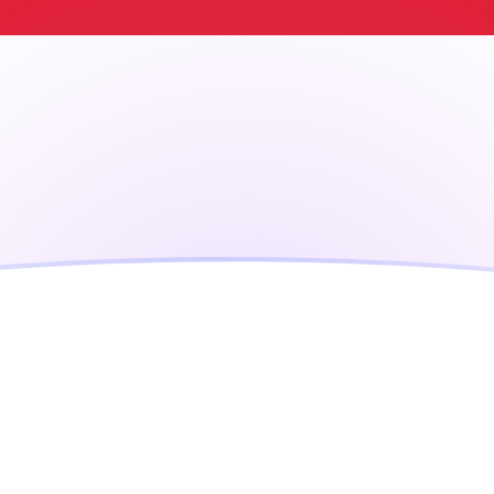
ujourd'hui
 Roupie indonésienne
ir
indonésienne
IDR
IDR
IDR
IDR
IDR
IDR
0
IDR
0
IDR
00
IDR
00
IDR
 000
IDR
e Bosnie-Herzégovine