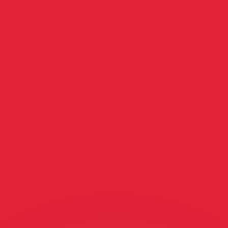
ouvons battre les taux des concurrents.
ertisseur. Le taux est donné à titre d'information seulemen
anger avec Xe ?