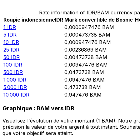
Rate information of IDR/BAM currency pa
Roupie indonésienne
IDR
Mark convertible de Bosnie-H
1
IDR
0,0000947476
BAM
5
IDR
0,000473738
BAM
10
IDR
0,000947476
BAM
25
IDR
0,00236869
BAM
50
IDR
0,00473738
BAM
100
IDR
0,00947476
BAM
500
IDR
0,0473738
BAM
1 000
IDR
0,0947476
BAM
5 000
IDR
0,473738
BAM
10 000
IDR
0,947476
BAM
Graphique : BAM vers IDR
Visualisez l'évolution de votre montant (1 BAM). Notre g
précision la valeur de votre argent à tout instant. Souha
que votre objectif sera atteint.