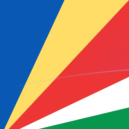
Le taux de change de AUD vers SCR a
Convertir Dollar australien en Roupie seychelloise
Rate information of AUD/SCR currency pair
Dollar australien
AUD
Roupie seychelloise
SCR
1
AUD
10,2281
SCR
5
AUD
51,1403
SCR
10
AUD
102,281
SCR
25
AUD
255,701
SCR
50
AUD
511,403
SCR
100
AUD
1 022,81
SCR
500
AUD
5 114,03
SCR
1 000
AUD
10 228,1
SCR
5 000
AUD
51 140,3
SCR
10 000
AUD
102 281
SCR