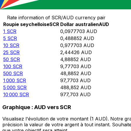
Convertir Roupie seychelloise en Dollar australien
Rate information of SCR/AUD currency pair
Roupie seychelloise
SCR
Dollar australien
AUD
1
SCR
0,0977703
AUD
5
SCR
0,488852
AUD
10
SCR
0,977703
AUD
25
SCR
2,44426
AUD
50
SCR
4,88852
AUD
100
SCR
9,77703
AUD
500
SCR
48,8852
AUD
1 000
SCR
97,7703
AUD
5 000
SCR
488,852
AUD
10 000
SCR
977,703
AUD
Graphique : AUD vers SCR
Visualisez l'évolution de votre montant (1 AUD). Notre 
précision la valeur de votre argent à tout instant. Souha
que votre objectif sera atteint.