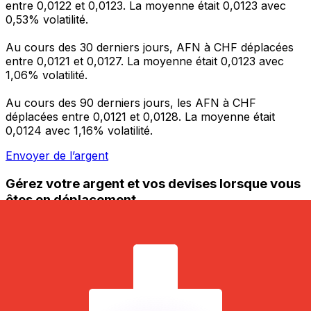
entre 0,0122 et 0,0123. La moyenne était 0,0123 avec
0,53% volatilité.
Au cours des 30 derniers jours, AFN à CHF déplacées
entre 0,0121 et 0,0127. La moyenne était 0,0123 avec
1,06% volatilité.
Au cours des 90 derniers jours, les AFN à CHF
déplacées entre 0,0121 et 0,0128. La moyenne était
0,0124 avec 1,16% volatilité.
Envoyer de l’argent
Gérez votre argent et vos devises lorsque vous
êtes en déplacement
L'application Xe réunit toutes les fonctionnalités
nécessaires pour vos transferts d'argent internationaux
et la gestion de vos devises. Convertissez des devises,
programmez des alertes de taux et transférez de
l'argent à l'étranger sans frais cachés. Téléchargez
l'application dès aujourd'hui !