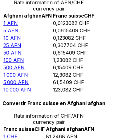
Rate information of AFN/CHF
currency pair
Afghani afghan
AFN
Franc suisse
CHF
1
AFN
0,0123082
CHF
5
AFN
0,0615409
CHF
10
AFN
0,123082
CHF
25
AFN
0,307704
CHF
50
AFN
0,615409
CHF
100
AFN
1,23082
CHF
500
AFN
6,15409
CHF
1 000
AFN
12,3082
CHF
5 000
AFN
61,5409
CHF
10 000
AFN
123,082
CHF
Convertir Franc suisse en Afghani afghan
Rate information of CHF/AFN
currency pair
Franc suisse
CHF
Afghani afghan
AFN
1
CHF
81,2468
AFN