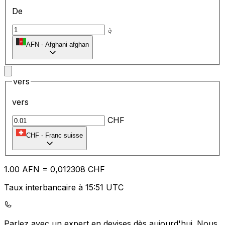
De
؋
AFN
-
Afghani afghan
vers
vers
CHF
CHF
-
Franc suisse
1.00
AFN
=
0,
012308
CHF
Taux interbancaire à 15:51 UTC
Parlez avec un expert en devises dès aujourd'hui.
Nous