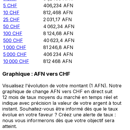
5
CHF
406,234
AFN
10
CHF
812,468
AFN
25
CHF
2 031,17
AFN
50
CHF
4 062,34
AFN
100
CHF
8 124,68
AFN
500
CHF
40 623,4
AFN
1 000
CHF
81 246,8
AFN
5 000
CHF
406 234
AFN
10 000
CHF
812 468
AFN
Graphique : AFN vers CHF
Visualisez l'évolution de votre montant (1 AFN). Notre
graphique de change AFN vers CHF en direct suit
12 mois de taux moyens du marché en temps réel et
indique avec précision la valeur de votre argent à tout
instant. Souhaitez-vous être informé dès que le taux
évolue en votre faveur ? Créez une alerte de taux :
nous vous informerons dès que votre objectif sera
atteint.