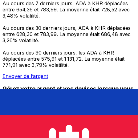
Au cours des 7 derniers jours, ADA à KHR déplacées
entre 654,36 et 783,99. La moyenne était 728,52 avec
3,48% volatilité.
Au cours des 30 derniers jours, ADA à KHR déplacées
entre 628,30 et 783,99. La moyenne était 686,48 avec
3,26% volatilité.
Au cours des 90 derniers jours, les ADA à KHR
déplacées entre 575,91 et 1 131,72. La moyenne était
771,91 avec 3,79% volatilité.
Envoyer de l’argent
Gérez votre argent et vos devises lorsque vous
êtes en déplacement
L'application Xe réunit toutes les fonctionnalités
nécessaires pour vos transferts d'argent internationaux
et la gestion de vos devises. Convertissez des devises,
programmez des alertes de taux et transférez de
l'argent à l'étranger sans frais cachés. Téléchargez