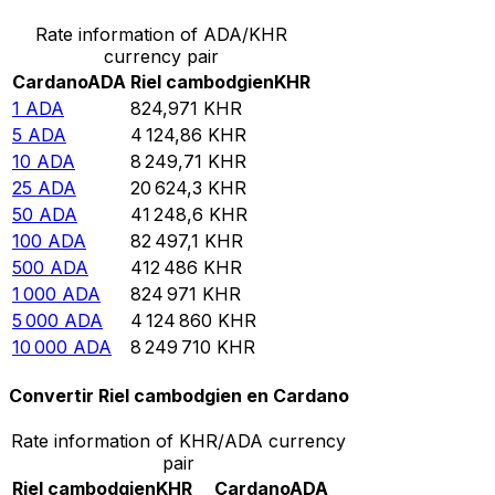
Rate information of ADA/KHR
currency pair
Cardano
ADA
Riel cambodgien
KHR
1
ADA
824,971
KHR
5
ADA
4 124,86
KHR
10
ADA
8 249,71
KHR
25
ADA
20 624,3
KHR
50
ADA
41 248,6
KHR
100
ADA
82 497,1
KHR
500
ADA
412 486
KHR
1 000
ADA
824 971
KHR
5 000
ADA
4 124 860
KHR
10 000
ADA
8 249 710
KHR
Convertir Riel cambodgien en Cardano
Rate information of KHR/ADA currency
pair
Riel cambodgien
KHR
Cardano
ADA