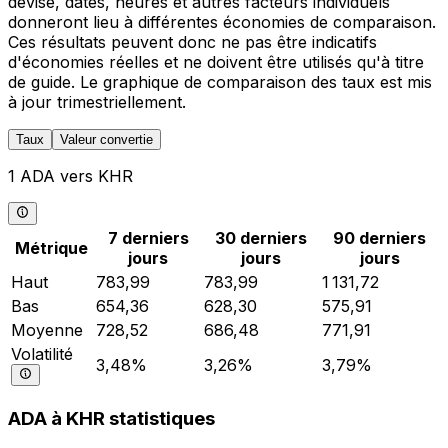
devise, dates, heures et autres facteurs individuels
donneront lieu à différentes économies de comparaison.
Ces résultats peuvent donc ne pas être indicatifs
d'économies réelles et ne doivent être utilisés qu'à titre
de guide. Le graphique de comparaison des taux est mis
à jour trimestriellement.
Taux
Valeur convertie
1 ADA vers KHR
7 derniers
30 derniers
90 derniers
Métrique
jours
jours
jours
Haut
783,99
783,99
1 131,72
Bas
654,36
628,30
575,91
Moyenne
728,52
686,48
771,91
Volatilité
3,48%
3,26%
3,79%
ADA à KHR statistiques