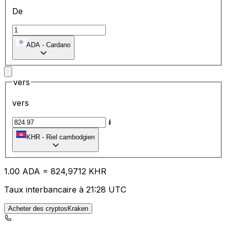
De
ADA
-
Cardano
vers
vers
៛
KHR
-
Riel cambodgien
1.00
ADA
=
82
4,9712
KHR
Taux interbancaire à 21:28 UTC
Acheter des cryptosKraken