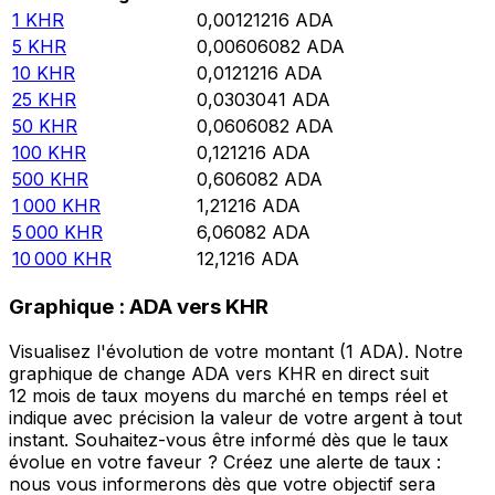
1
KHR
0,00121216
ADA
5
KHR
0,00606082
ADA
10
KHR
0,0121216
ADA
25
KHR
0,0303041
ADA
50
KHR
0,0606082
ADA
100
KHR
0,121216
ADA
500
KHR
0,606082
ADA
1 000
KHR
1,21216
ADA
5 000
KHR
6,06082
ADA
10 000
KHR
12,1216
ADA
Graphique : ADA vers KHR
Visualisez l'évolution de votre montant (1 ADA). Notre
graphique de change ADA vers KHR en direct suit
12 mois de taux moyens du marché en temps réel et
indique avec précision la valeur de votre argent à tout
instant. Souhaitez-vous être informé dès que le taux
évolue en votre faveur ? Créez une alerte de taux :
nous vous informerons dès que votre objectif sera