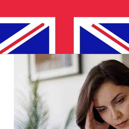
avec Novo Banco de Pays membres de l'Euro à
Royaume-Uni varient selon le mode de paiement et le
moment de la transaction. En général, les virements
bancaires internationaux prennent de 1 à 5 jours
ouvrables. Des facteurs tels que les jours fériés
bancaires et les contrôles de sécurité peuvent
également influencer la livraison. Vérifiez les délais de
Novo Banco, S.Apour éviter les retards.