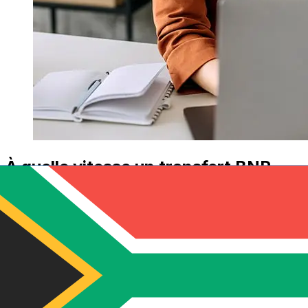
À quelle vitesse un transfert BNP
Fortis EUR ZAR ?
Les délais de livraison pour les transferts internationaux
avec BNP Fortis de Pays membres de l'Euro à Afrique
du Sud varient selon le mode de paiement et le moment
de la transaction. En général, les virements bancaires
internationaux prennent de 1 à 5 jours ouvrables. Des
facteurs tels que les jours fériés bancaires et les
contrôles de sécurité peuvent également influencer la