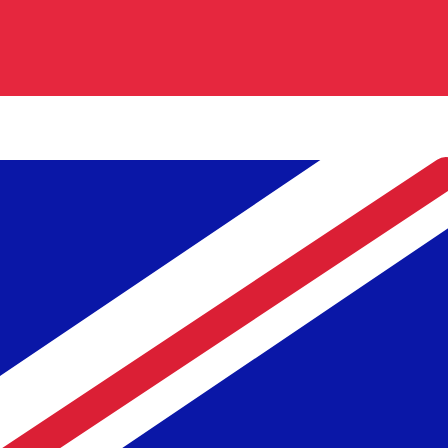
Sobre Stanbic Bank
,Stanbic Bank es miembro del Standard Bank Group, el gru
bancarios minoristas, comerciales y corporativos. Con se
innovadores y su compromiso con el desarrollo económic
UGX - GBP información sobre la mon
UGX
-
Chelín ugandés
Nuestras clasificaciones de divisas muestran que el tipo
símbolo de esta divisa es USh.
Chelín ugandés
GBP
-
Libra esterlina
Nuestras clasificaciones de divisas muestran que el tipo d
de esta divisa es £.
Libra esterlina