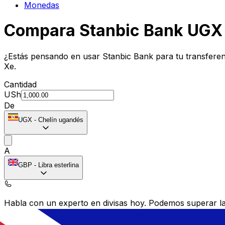
Monedas
Compara Stanbic Bank UGX 
¿Estás pensando en usar Stanbic Bank para tu transfere
Xe.
Cantidad
USh
De
UGX
-
Chelín ugandés
A
GBP
-
Libra esterlina
Habla con un experto en divisas hoy.
Podemos superar las
Programar una llamada