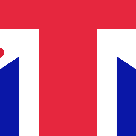
po bancario más grande de África por activos. Opera en va
de en Johannesburgo, Sudáfrica, es conocido por su profun
o en toda África.
eda
 de cambio de Chelín ugandés más popular es de UGX a USD.
e cambio de Libra esterlina más popular es de GBP a USD. El