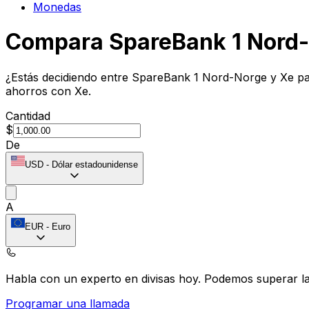
Monedas
Compara SpareBank 1 Nord-
¿Estás decidiendo entre SpareBank 1 Nord-Norge y Xe par
ahorros con Xe.
Cantidad
$
De
USD
-
Dólar estadounidense
A
EUR
-
Euro
Habla con un experto en divisas hoy.
Podemos superar las
Programar una llamada