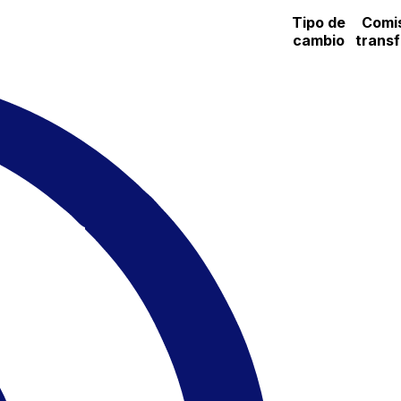
Tipo de
Comi
cambio
trans