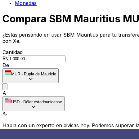
Monedas
Compara SBM Mauritius MUR
¿Estás pensando en usar SBM Mauritius para tu transfer
con Xe.
Cantidad
₨
De
MUR
-
Rupia de Mauricio
A
USD
-
Dólar estadounidense
Habla con un experto en divisas hoy.
Podemos superar las
Programar una llamada