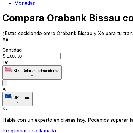
Monedas
Compara Orabank Bissau c
¿Estás decidiendo entre Orabank Bissau y Xe para tu tran
Xe.
Cantidad
$
De
USD
-
Dólar estadounidense
A
EUR
-
Euro
Habla con un experto en divisas hoy.
Podemos superar las
Programar una llamada