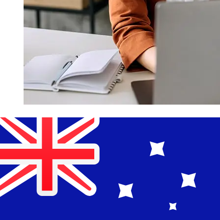
¿Qué tan rápido es un LGT Bank CHF
para AUD transferencia?
Los tiempos de entrega para transferencias
internacionales con LGT Bank de Suiza a Australia
varían según el método de pago y el momento de la
transacción. Normalmente, las transferencias bancarias
internacionales tardan entre 1 y 5 días laborables.
Factores como los festivos bancarios y los controles de
seguridad también pueden afectar la entrega.