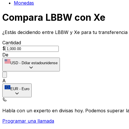
Monedas
Compara LBBW con Xe
¿Estás decidiendo entre LBBW y Xe para tu transferencia
Cantidad
$
De
USD
-
Dólar estadounidense
A
EUR
-
Euro
Habla con un experto en divisas hoy.
Podemos superar las
Programar una llamada