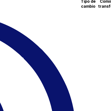
Tipo de
Comis
cambio
transf