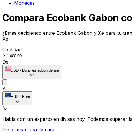
Monedas
Compara Ecobank Gabon co
¿Estás decidiendo entre Ecobank Gabon y Xe para tu tran
Xe.
Cantidad
$
De
USD
-
Dólar estadounidense
A
EUR
-
Euro
Habla con un experto en divisas hoy.
Podemos superar las
Programar una llamada